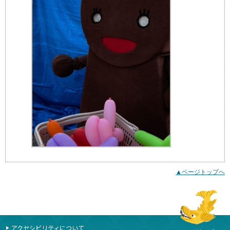
▲ページトップへ
本文ここまで
ここから共通フッターメニューです。
アクセシビリティについて