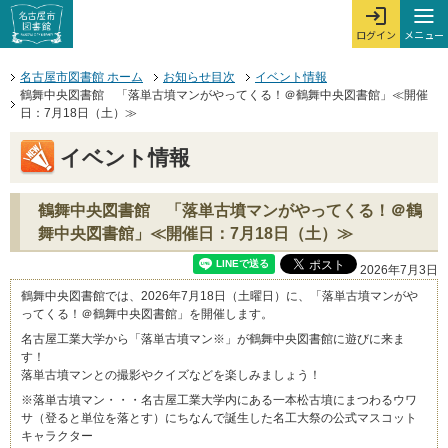
本文へジャンプする。
ページの先頭です。
ここからサイト内共通メニューです。
サイト内共通メニューをスキップする
サイト内共通メニューここまで。
メニュー
ログイン
メ
ログインを開
ここから本文です。
名古屋市図書館 ホーム
お知らせ目次
イベント情報
鶴舞中央図書館 「落単古墳マンがやってくる！＠鶴舞中央図書館」≪開催
日：7月18日（土）≫
イベント情報
鶴舞中央図書館 「落単古墳マンがやってくる！＠鶴
舞中央図書館」≪開催日：7月18日（土）≫
2026年7月3日
鶴舞中央図書館では、2026年7月18日（土曜日）に、「落単古墳マンがや
ってくる！＠鶴舞中央図書館」を開催します。
名古屋工業大学から「落単古墳マン※」が鶴舞中央図書館に遊びに来ま
す！
落単古墳マンとの撮影やクイズなどを楽しみましょう！
※落単古墳マン・・・名古屋工業大学内にある一本松古墳にまつわるウワ
サ（登ると単位を落とす）にちなんで誕生した名工大祭の公式マスコット
キャラクター