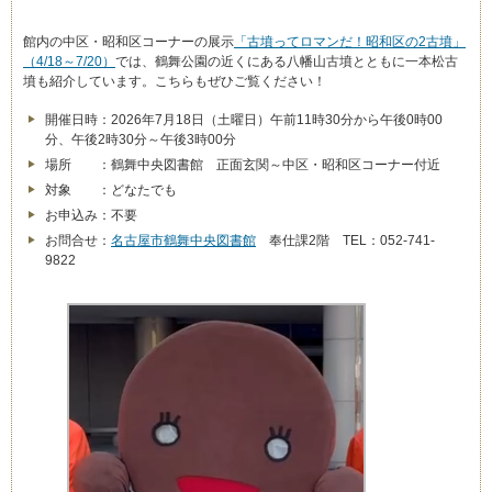
館内の中区・昭和区コーナーの展示
「古墳ってロマンだ！昭和区の2古墳」
（4/18～7/20）
では、鶴舞公園の近くにある八幡山古墳とともに一本松古
墳も紹介しています。こちらもぜひご覧ください！
開催日時：2026年7月18日（土曜日）午前11時30分から午後0時00
分、午後2時30分～午後3時00分
場所 ：鶴舞中央図書館 正面玄関～中区・昭和区コーナー付近
対象 ：どなたでも
お申込み：不要
お問合せ：
名古屋市鶴舞中央図書館
奉仕課2階 TEL：052-741-
9822