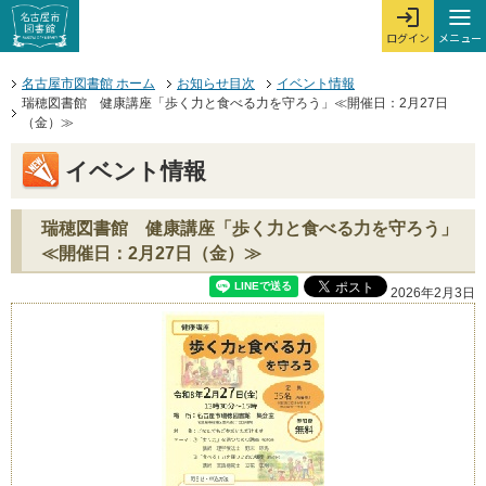
本文へジャンプする。
ページの先頭です。
ここからサイト内共通メニューです。
サイト内共通メニューをスキップする
サイト内共通メニューここまで。
メニュー
ログイン
メ
ログインを開
ここから本文です。
名古屋市図書館 ホーム
お知らせ目次
イベント情報
瑞穂図書館 健康講座「歩く力と食べる力を守ろう」≪開催日：2月27日
（金）≫
イベント情報
瑞穂図書館 健康講座「歩く力と食べる力を守ろう」
≪開催日：2月27日（金）≫
2026年2月3日