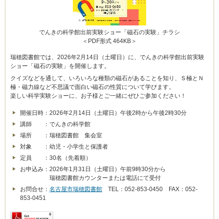
でんきの科学館出前実験ショー「磁石の実験」チラシ
＜PDF形式 464KB＞
瑞穂図書館では、2026年2月14日（土曜日）に、でんきの科学館出前実験
ショー「磁石の実験」を開催します。
クイズなどを通して、いろいろな種類の磁石があることを知り、Ｓ極とＮ
極・磁力線など不思議で面白い磁石の性質について学びます。
楽しい科学実験ショーに、お子様とご一緒にぜひご参加ください！
開催日時：2026年2月14日（土曜日）午後2時から午後2時30分
講師 ：でんきの科学館
場所 ：瑞穂図書館 集会室
対象 ：幼児・小学生と保護者
定員 ：30名（先着順）
お申込み：2026年1月31日（土曜日）午前9時30分から
瑞穂図書館カウンターまたは電話にて受付
お問合せ：
名古屋市瑞穂図書館
TEL：052-853-0450 FAX：052-
853-0451