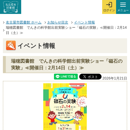
本文へジャンプする。
ページの先頭です。
ここからサイト内共通メニューです。
サイト内共通メニューをスキップする
サイト内共通メニューここまで。
メニュー
ログイン
メ
ログインを開
ここから本文です。
名古屋市図書館 ホーム
お知らせ目次
イベント情報
瑞穂図書館 でんきの科学館出前実験ショー「磁石の実験」≪開催日：2月14
日（土）≫
イベント情報
瑞穂図書館 でんきの科学館出前実験ショー「磁石の
実験」≪開催日：2月14日（土）≫
2026年1月21日