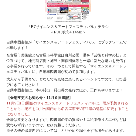
「R7サイエンス＆アートフェスティバル」チラシ
＜PDF形式 4.14MB＞
自動車図書館が「サイエンス＆アートフェスティバル」にブックワームで
出動します！
名古屋市美術館と名古屋市科学館は白川公園一帯を「芸術と科学の杜」と
位置づけて、地元商店街・施設・関係団体等と一緒に新たな魅力を発信す
る事業を行っています。その一つとして開催する「サイエンス＆アートフ
ェスティバル」に、自動車図書館が初めて参加します。
大人から子供まで、どなたでも気軽に楽しめるイベントですので、ぜひ遊
びにきてください！
自動車図書館は、本の貸出・貸出券の発行のほか、工作もやりますよ！
【会場変更のお知らせ・11月９日追記】
11月9日(日)開催のサイエンス＆アートフェスティバルは、雨が予想される
ことから、場所を白川公園内から名古屋市美術館2階の講堂に変更すること
になりました。
会場は変更となりますが、図書館の本の貸出やミニ絵本作りの工作などは
変わらず行いますので、ぜひお越しください。
※その他の出展内容については、とりやめや縮小をする場合があります。