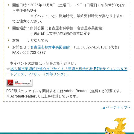
開催日時：2025年11月8日（土曜日）・9日（日曜日）午前9時30分か
ら午後4時30分
※イベントごとに開始時間、最終受付時間が異なりますの
でご注意ください。
開催場所：白川公園（名古屋市科学館・名古屋市美術館）
※9日(日)は市美術館2階の講堂に変更
対象 ：どなたでも
お問合せ：
名古屋市鶴舞中央図書館
TEL：052-741-3131（代表）
FAX：052-733-6337
本イベントの詳細は下記をご覧ください。
☆
名古屋市美術館公式ウェブサイト「芸術と科学の杜 R7年サイエンス＆ア
ートフェスティバル」（外部リンク）
PDF形式のファイルを閲覧するにはAdobe Reader（無料）が必要です。
※ AcrobatReader5.0以上を推奨しています。
▲ページトップへ