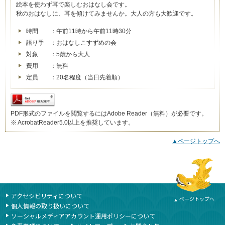
絵本を使わず耳で楽しむおはなし会です。
秋のおはなしに、耳を傾けてみませんか。大人の方も大歓迎です。
時間 ：午前11時から午前11時30分
語り手 ：おはなしこすずめの会
対象 ：5歳から大人
費用 ：無料
定員 ：20名程度（当日先着順）
PDF形式のファイルを閲覧するにはAdobe Reader（無料）が必要です。
※ AcrobatReader5.0以上を推奨しています。
▲ページトップへ
本文ここまで
ここから共通フッターメニューです。
アクセシビリティについて
ページトップへ
個人情報の取り扱いについて
ソーシャルメディアアカウント運用ポリシーについて