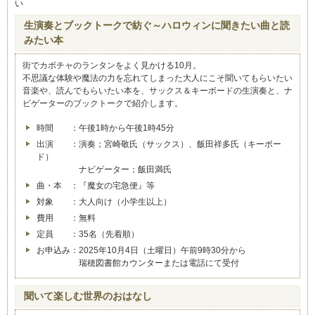
い
生演奏とブックトークで紡ぐ～ハロウィンに聞きたい曲と読
みたい本
街でカボチャのランタンをよく見かける10月。
不思議な体験や魔法の力を忘れてしまった大人にこそ聞いてもらいたい
音楽や、読んでもらいたい本を、サックス＆キーボードの生演奏と、ナ
ビゲーターのブックトークで紹介します。
時間 ：午後1時から午後1時45分
出演 ：演奏；宮崎敬氏（サックス）、飯田祥多氏（キーボー
ド）
ナビゲーター；飯田満氏
曲・本 ：『魔女の宅急便』等
対象 ：大人向け（小学生以上）
費用 ：無料
定員 ：35名（先着順）
お申込み：2025年10月4日（土曜日）午前9時30分から
瑞穂図書館カウンターまたは電話にて受付
聞いて楽しむ世界のおはなし