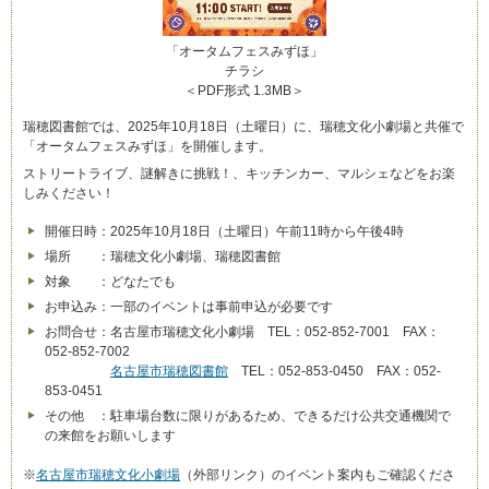
「オータムフェスみずほ」
チラシ
＜PDF形式 1.3MB＞
瑞穂図書館では、2025年10月18日（土曜日）に、瑞穂文化小劇場と共催で
「オータムフェスみずほ」を開催します。
ストリートライブ、謎解きに挑戦！、キッチンカー、マルシェなどをお楽
しみください！
開催日時：2025年10月18日（土曜日）午前11時から午後4時
場所 ：瑞穂文化小劇場、瑞穂図書館
対象 ：どなたでも
お申込み：一部のイベントは事前申込が必要です
お問合せ：名古屋市瑞穂文化小劇場 TEL：052-852-7001 FAX：
052-852-7002
名古屋市瑞穂図書館
TEL：052-853-0450 FAX：052-
853-0451
その他 ：駐車場台数に限りがあるため、できるだけ公共交通機関で
の来館をお願いします
※
名古屋市瑞穂文化小劇場
（外部リンク）のイベント案内もご確認くださ