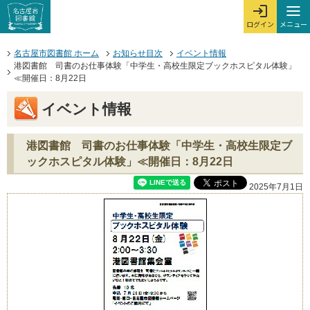
本文へジャンプする。
ページの先頭です。
ここからサイト内共通メニューです。
サイト内共通メニューをスキップする
サイト内共通メニューここまで。
メニュー
ログイン
メ
ログインを開
ここから本文です。
名古屋市図書館 ホーム
お知らせ目次
イベント情報
港図書館 司書のお仕事体験「中学生・高校生限定ブックホスピタル体験」
≪開催日：8月22日
イベント情報
港図書館 司書のお仕事体験「中学生・高校生限定ブ
ックホスピタル体験」≪開催日：8月22日
2025年7月1日