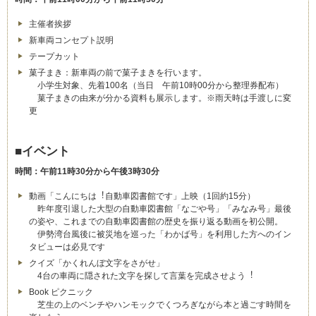
主催者挨拶
新⾞両コンセプト説明
テープカット
菓子まき：新⾞両の前で菓子まきを⾏います。
⼩学⽣対象、先着100名（当日 午前10時00分から整理券配布）
菓子まきの由来が分かる資料も展示します。※⾬天時は⼿渡しに変
更
■イベント
時間：午前11時30分から午後3時30分
動画「こんにちは︕⾃動⾞図書館です」上映（1回約15分）
昨年度引退した⼤型の⾃動⾞図書館「なごや号」「みなみ号」最後
の姿や、これまでの⾃動⾞図書館の歴史を振り返る動画を初公開。
伊勢湾台風後に被災地を巡った「わかば号」を利⽤した⽅へのイン
タビューは必⾒です
クイズ「かくれんぼ文字をさがせ」
4台の⾞両に隠された文字を探して⾔葉を完成させよう︕
Book ピクニック
芝⽣の上のベンチやハンモックでくつろぎながら本と過ごす時間を