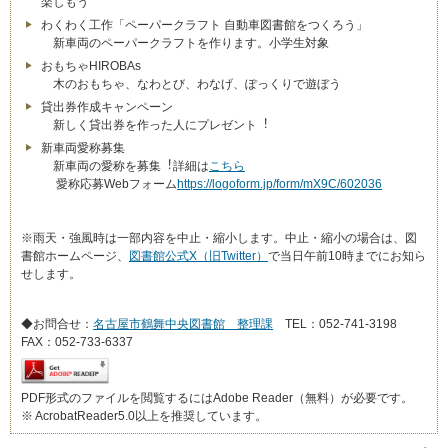
楽しもう
わくわく工作「ペーパークラフト ⾃動⾞図書館をつくろう」
新⾞両のペーパークラフトを作ります。⼩学⽣対象
おもちゃHIROBAs
木のおもちゃ、なわとび、わなげ、ぽっくりで遊ぼう
貸出券作成キャンペーン
新しく貸出券を作った⼈にプレゼント︕
新⾞両愛称募集
新⾞両の愛称を募集︕詳細は
こちら
愛称応募Webフォーム
https://logoform.jp/form/mX9C/602036
※⾬天・強⾵時は⼀部内容を中⽌・縮⼩します。中⽌・縮⼩の場合は、図
書館ホームページ、
図書館公式X（旧Twitter）
で当⽇午前10時までにお知ら
せします。
◆お問合せ：
名古屋市鶴舞中央図書館 整理課
TEL：052-741-3198
FAX：052-733-6337
PDF形式のファイルを閲覧するにはAdobe Reader（無料）が必要です。
※ AcrobatReader5.0以上を推奨しています。