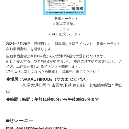
「発車オーライ！
自動車図書館」
チラシ
＜PDF形式 573KB＞
2024年5月26日（日曜日）に、新車両お披露目イベント「発車オーライ！
自動車図書館」を開催します。
自動車図書館は令和6年度から小型車両4台での運行になります。
新しく導入する小型車両4台が勢ぞろいし、車両の見学や本の貸し出し、ク
イズ、工作等が楽しめるイベントを開催します。
17年ぶりに新しくなった自動車を、是非見に来てください！
◆場所：SAKAE HIROBs（サカエ ヒロバス）
久屋大通公園内 市営地下鉄 東山線・名城線栄駅14 番出
口
◆時間：時間：午前11時00分から午後3時30分まで
■セレモニー
時間：午前11時00分から午前11時30分