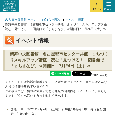
本文へジャンプする。
ページの先頭です。
ここからサイト内共通メニューです。
サイト内共通メニューをスキップする
サイト内共通メニューここまで。
メニュー
ログイン
メ
ログインを開
ここから本文です。
名古屋市図書館 ホーム
お知らせ目次
イベント情報
鶴舞中央図書館 名古屋都市センター共催 まちづくりスキルアップ講座
読む！見つける！ 図書館で「まちまなび」≪開催日：7月24日（土）≫
イベント情報
鶴舞中央図書館 名古屋都市センター共催 まちづく
りスキルアップ講座 読む！見つける！ 図書館で
「まちまなび」≪開催日：7月24日（土）≫
2021年7月3日
まちづくりには地域の情報を知ることが欠かせませんが、皆さんはどんな
ふうに情報を集めていますか？
この講座では「情報の宝庫」である地域の図書館をフィールドに、暮らし
やまちづくりへ活かす方法を楽しく学べます。
開催日時： 2021年7月24日（土曜日）午後1時から4時45分（受付開
始 午後0時40分）