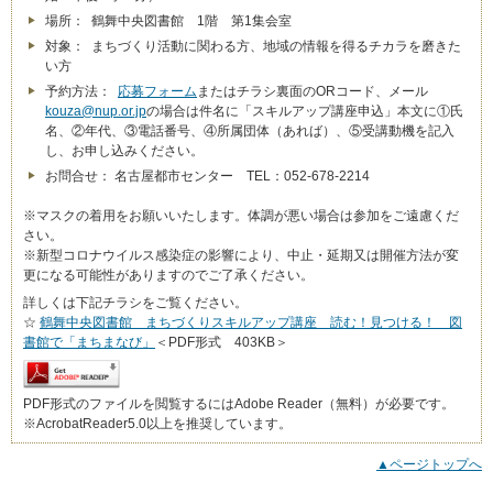
場所： 鶴舞中央図書館 1階 第1集会室
対象： まちづくり活動に関わる方、地域の情報を得るチカラを磨きた
い方
予約方法：
応募フォーム
またはチラシ裏面のORコード、メール
kouza@nup.or.jp
の場合は件名に「スキルアップ講座申込」本文に①氏
名、②年代、③電話番号、④所属団体（あれば）、⑤受講動機を記入
し、お申し込みください。
お問合せ： 名古屋都市センター TEL：052-678-2214
※マスクの着用をお願いいたします。体調が悪い場合は参加をご遠慮くだ
さい。
※新型コロナウイルス感染症の影響により、中止・延期又は開催方法が変
更になる可能性がありますのでご了承ください。
詳しくは下記チラシをご覧ください。
☆
鶴舞中央図書館 まちづくりスキルアップ講座 読む！見つける！ 図
書館で「まちまなび」
＜PDF形式 403KB＞
PDF形式のファイルを閲覧するにはAdobe Reader（無料）が必要です。
※AcrobatReader5.0以上を推奨しています。
▲ページトップへ