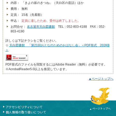
内容： 「きよの坂のきつね」（天白区の昔話）ほか
費用： 無料
定員： 15名（先着順）
申込：
定員に達したため、受付は終了しました。
お問合せ：
名古屋市天白図書館
TEL：052-803-4188 FAX：052-
803-4190
詳しくは下記チラシをご覧ください。
☆
天白図書館 「第21回おとなのためのおはなし会」＜PDF形式 202KB
＞
PDF形式のファイルを閲覧するにはAdobe Reader（無料）が必要です。
※AcrobatReader5.0以上を推奨しています。
▲ページトップへ
本文ここまで
ここから共通フッターメニューです。
アクセシビリティについて
ページトップへ
個人情報の取り扱いについて