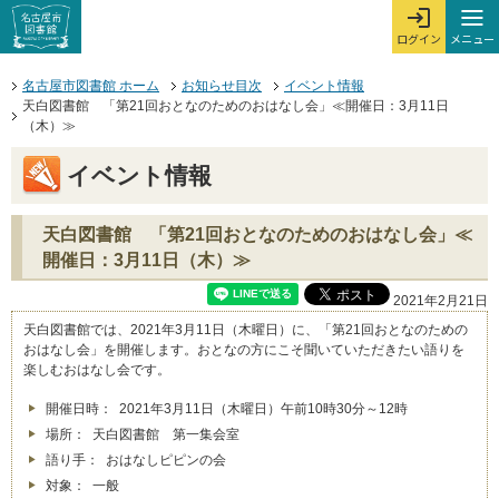
本文へジャンプする。
ページの先頭です。
ここからサイト内共通メニューです。
サイト内共通メニューをスキップする
サイト内共通メニューここまで。
メニュー
ログイン
メ
ログインを開
ここから本文です。
名古屋市図書館 ホーム
お知らせ目次
イベント情報
天白図書館 「第21回おとなのためのおはなし会」≪開催日：3月11日
（木）≫
イベント情報
天白図書館 「第21回おとなのためのおはなし会」≪
開催日：3月11日（木）≫
2021年2月21日
天白図書館では、2021年3月11日（木曜日）に、「第21回おとなのための
おはなし会」を開催します。おとなの方にこそ聞いていただきたい語りを
楽しむおはなし会です。
開催日時： 2021年3月11日（木曜日）午前10時30分～12時
場所： 天白図書館 第一集会室
語り手： おはなしピピンの会
対象： 一般