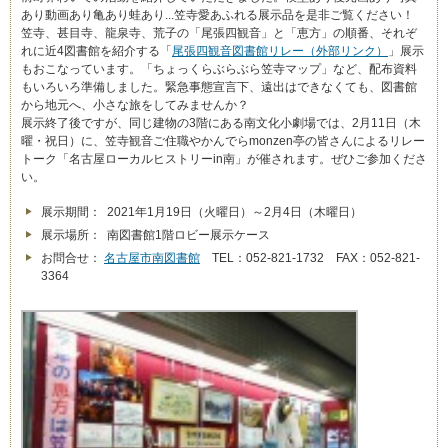
あり動画あり亀あり蛙あり...笠寺愛あふれる展示品を是非ご覧ください！
笠寺、甚目寺、龍泉寺、荒子の「尾張四観音」と「恵方」の順番、それぞ
れに近4図書館を紹介する「
尾張四観音図書館リレー（外部リンク）
」展示
もおこなっています。「ちょっくらぶらぶら笠寺マップ」など、配布資料
もいろいろ準備しました。緊急事態宣言下、遠出はできなくても、図書館
から地元へ、小さな旅をしてみませんか？
展示終了後ですが、同じ建物の3階にある南文化小劇場では、2月11日（木
曜・祝日）に、笠寺観音ご住職やかんでらmonzen亭の皆さんによるリレー
トーク「名古屋ローカルヒストリーin南」が催されます。ぜひご参加くださ
い。
展示期間： 2021年1月19日（火曜日）～2月4日（木曜日）
展示場所： 南図書館1階ロビー展示ケース
お問合せ：
名古屋市南図書館
TEL：052-821-1732 FAX：052-821-
3364