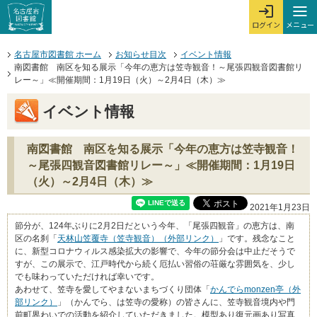
本文へジャンプする。
ページの先頭です。
ここからサイト内共通メニューです。
サイト内共通メニューをスキップする
サイト内共通メニューここまで。
メニュー
ログイン
メ
ログインを開
ここから本文です。
名古屋市図書館 ホーム
お知らせ目次
イベント情報
南図書館 南区を知る展示「今年の恵方は笠寺観音！～尾張四観音図書館リ
レー～」≪開催期間：1月19日（火）～2月4日（木）≫
イベント情報
南図書館 南区を知る展示「今年の恵方は笠寺観音！
～尾張四観音図書館リレー～」≪開催期間：1月19日
（火）～2月4日（木）≫
2021年1月23日
節分が、124年ぶりに2月2日だという今年、「尾張四観音」の恵方は、南
区の名刹「
天林山笠覆寺（笠寺観音）（外部リンク）
」です。残念なこと
に、新型コロナウィルス感染拡大の影響で、今年の節分会は中止だそうで
すが、この展示で、江戸時代から続く厄払い習俗の荘厳な雰囲気を、少し
でも味わっていただければ幸いです。
あわせて、笠寺を愛してやまないまちづくり団体「
かんでらmonzen亭（外
部リンク）
」（かんでら、は笠寺の愛称）の皆さんに、笠寺観音境内や門
前町界わいでの活動を紹介していただきました。模型あり復元画あり写真