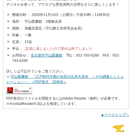
デジタルを使って、アナログな歴史資料の活用をさらに楽しくします！
開催日時： 2020年11月14日（土曜日）午前10時～11時30分
場所： 守山図書館 2階集会室
講師： 加藤武彦氏（守山郷土史研究会会員）
対象： 一般
定員： 15名
申込： ;
定員に達しましたので受付は終了しました
お問合せ：
名古屋市守山図書館
TEL：052-793-6288 FAX：052-
793-6289
詳しくは下記チラシをご覧ください。
☆
守山図書館 「江戸時代中期の矢田川左岸大洪水 ～その調査とシミュ
レーション～」＜PDF形式 269KB＞
PDF形式のファイルを閲覧するにはAdobe Reader（無料）が必要です。
※AcrobatReader5.0以上を推奨しています。
▲ページトップへ