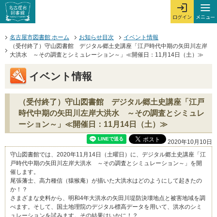
本文へジャンプする。
ページの先頭です。
ここからサイト内共通メニューです。
サイト内共通メニューをスキップする
サイト内共通メニューここまで。
メニュー
ログイン
メ
ログインを開
ここから本文です。
名古屋市図書館 ホーム
お知らせ目次
イベント情報
（受付終了）守山図書館 デジタル郷土史講座「江戸時代中期の矢田川左岸
大洪水 ～その調査とシミュレーション～」≪開催日：11月14日（土）≫
イベント情報
（受付終了）守山図書館 デジタル郷土史講座「江戸
時代中期の矢田川左岸大洪水 ～その調査とシミュレ
ーション～」≪開催日：11月14日（土）≫
2020年10月10日
守山図書館では、2020年11月14日（土曜日）に、デジタル郷土史講座「江
戸時代中期の矢田川左岸大洪水 ～その調査とシミュレーション～」を開
催します。
尾張藩士、高力種信（猿猴庵）が描いた大洪水はどのようにして起きたの
か！？
さまざまな史料から、明和4年大洪水の矢田川堤防決壊地点と被害地域を調
べます。そして、国土地理院のデジタル標高データを用いて、洪水のシミ
ュレーションを試みます。その結果はいかに！？