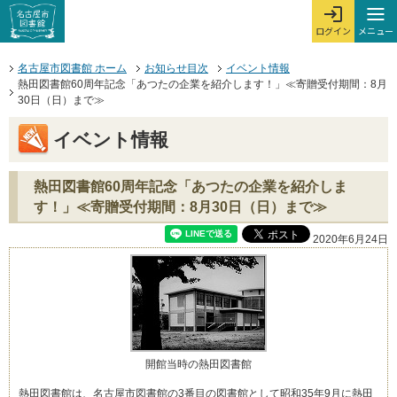
本文へジャンプする。
ページの先頭です。
ここからサイト内共通メニューです。
サイト内共通メニューをスキップする
サイト内共通メニューここまで。
メニュー
ログイン
メ
ログインを開
ここから本文です。
名古屋市図書館 ホーム
お知らせ目次
イベント情報
熱田図書館60周年記念「あつたの企業を紹介します！」≪寄贈受付期間：8月
30日（日）まで≫
イベント情報
熱田図書館60周年記念「あつたの企業を紹介しま
す！」≪寄贈受付期間：8月30日（日）まで≫
2020年6月24日
開館当時の熱田図書館
熱田図書館は、名古屋市図書館の3番目の図書館として昭和35年9月に熱田