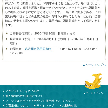
神宮の一角に開館しました。60周年を迎えるにあたって、熱田区にゆかり
のある企業の資料を展示・紹介させていただき、ささやかながら図書館か
らの地域応援の形になればと考えています。「熱田区に拠点がある」「創
業地が熱田区」などの企業の社史や資料をお持ちでしたら、ぜひ熱田図書
館にご寄贈をお願いいたします。展示後は、図書館資料として保存いたし
ます。
ご寄贈受付期間： 2020年8月30日（日曜日）まで
展示期間（予定）： 2020年9月1日（火曜日）～2020年10月4日（日
曜日）
お問合せ：
名古屋市熱田図書館
TEL：052-671-6600 FAX：052-
671-5600
▲ページトップへ
本文ここまで
ここから共通フッターメニューです。
アクセシビリティについて
ページトップへ
個人情報の取り扱いについて
ソーシャルメディアアカウント運用ポリシーについて
免責事項について
サイトマップ
お問合せ先