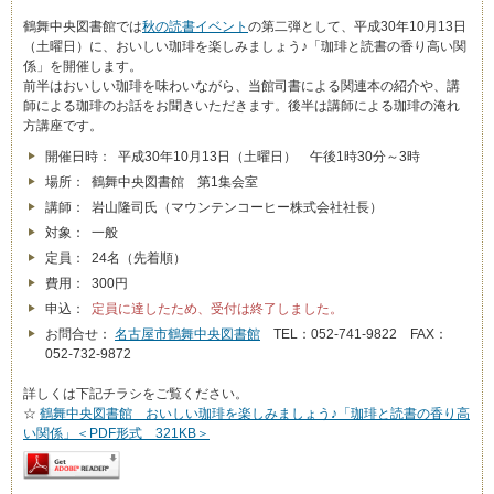
鶴舞中央図書館では
秋の読書イベント
の第二弾として、平成30年10月13日
（土曜日）に、おいしい珈琲を楽しみましょう♪「珈琲と読書の香り高い関
係」を開催します。
前半はおいしい珈琲を味わいながら、当館司書による関連本の紹介や、講
師による珈琲のお話をお聞きいただきます。後半は講師による珈琲の淹れ
方講座です。
開催日時： 平成30年10月13日（土曜日） 午後1時30分～3時
場所： 鶴舞中央図書館 第1集会室
講師： 岩山隆司氏（マウンテンコーヒー株式会社社長）
対象： 一般
定員： 24名（先着順）
費用： 300円
申込：
定員に達したため、受付は終了しました。
お問合せ：
名古屋市鶴舞中央図書館
TEL：052-741-9822 FAX：
052-732-9872
詳しくは下記チラシをご覧ください。
☆
鶴舞中央図書館 おいしい珈琲を楽しみましょう♪「珈琲と読書の香り高
い関係」＜PDF形式 321KB＞