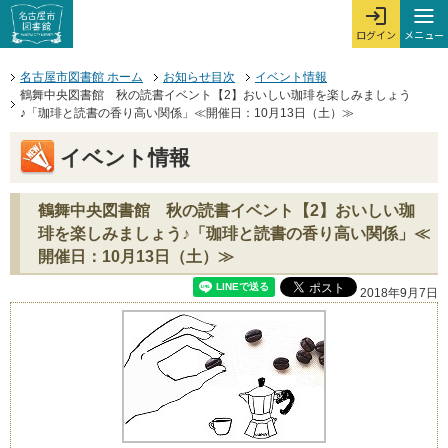
本文へジャンプする。
ページの先頭です。
ここからサイト内共通メニューです。
サイト内共通メニューをスキップする
サイト内共通メニューここまで。
メニュー
ログイン
メ
ログインを開
ここから本文です。
名古屋市図書館 ホーム
お知らせ目次
イベント情報
鶴舞中央図書館 秋の読書イベント【2】おいしい珈琲を楽しみましょう
♪「珈琲と読書の香り高い関係」≪開催日：10月13日（土）≫
イベント情報
鶴舞中央図書館 秋の読書イベント【2】おいしい珈
琲を楽しみましょう♪「珈琲と読書の香り高い関係」≪
開催日：10月13日（土）≫
2018年9月7日