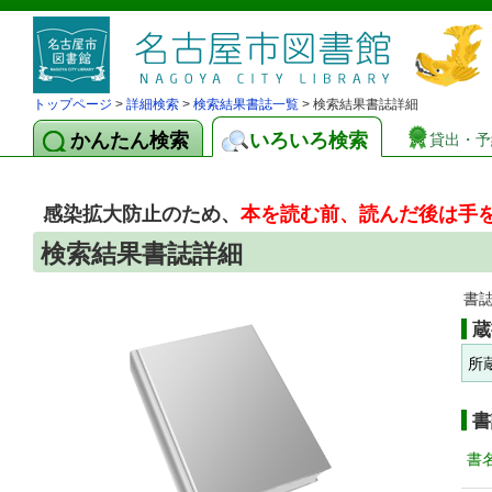
トップページ
>
詳細検索
>
検索結果書誌一覧
> 検索結果書誌詳細
かんたん検索
いろいろ検索
貸出・予
感染拡大防止のため、
本を読む前、読んだ後は手
検索結果書誌詳細
書
蔵
所
書
書