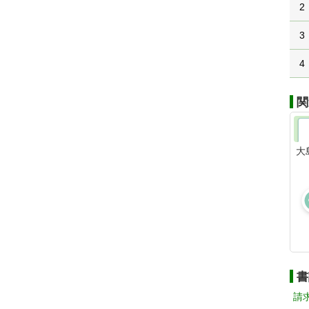
2
3
4
関
大
書
請