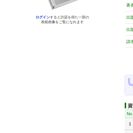
著
出
ログイン
すると許諾を得た一部の
表紙画像をご覧になれます
出
請
資
No
1