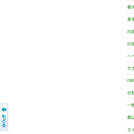
書
著
出
出
ペ
大
IS
分
一
書
タ