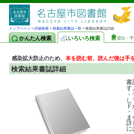
トップページ
>
詳細検索
>
検索結果書誌一覧
> 検索結果書誌詳細
かんたん検索
いろいろ検索
貸出・予
感染拡大防止のため、
本を読む前、読んだ後は手
検索結果書誌詳細
書
す
・
し
ド
・
ま
詳
に