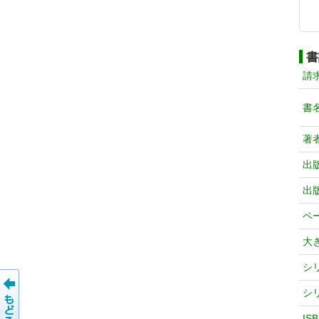
書
請
書
著
出
出
ペ
大
シ
シ
IS