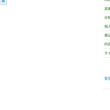
原
分
個
書
内
タ
要