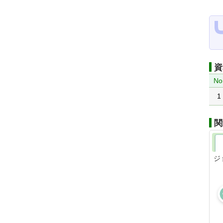
資
No
1
関
ジ