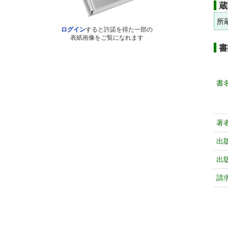
蔵
所
ログイン
すると許諾を得た一部の
表紙画像をご覧になれます
書
書
著
出
出
請