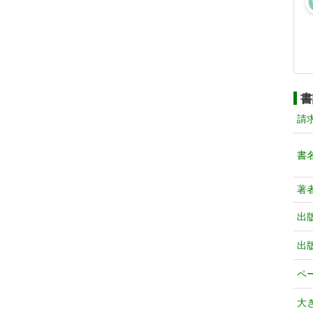
書
請
書
著
出
出
ペ
大