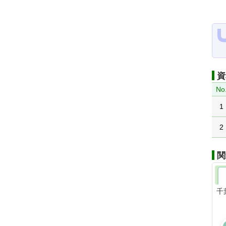
資
No
1
2
関
千