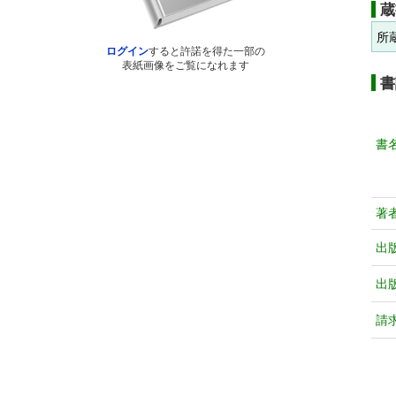
蔵
所
ログイン
すると許諾を得た一部の
表紙画像をご覧になれます
書
書
著
出
出
請