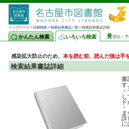
トップページ
>
詳細検索
>
検索結果書誌一覧
> 検索結果書誌詳細
かんたん検索
いろいろ検索
貸出・予
感染拡大防止のため、
本を読む前、読んだ後は手
検索結果書誌詳細
書
す
・
し
ド
・
ま
詳
に