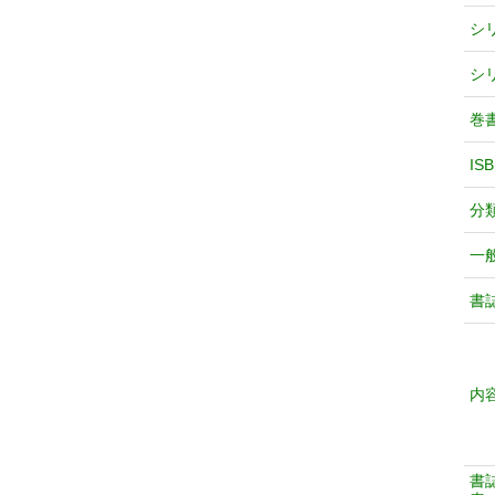
シ
シ
巻
IS
分
一
書
内
書