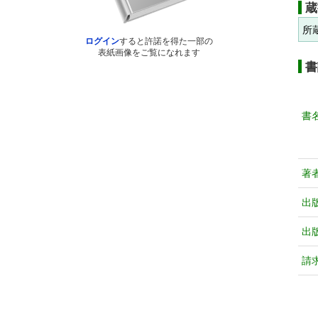
蔵
所
ログイン
すると許諾を得た一部の
表紙画像をご覧になれます
書
書
著
出
出
請