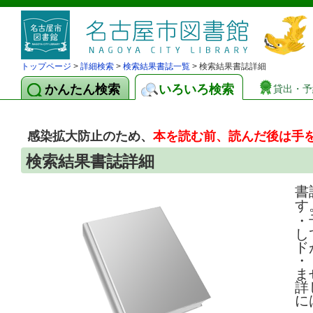
トップページ
>
詳細検索
>
検索結果書誌一覧
> 検索結果書誌詳細
かんたん検索
いろいろ検索
貸出・予
感染拡大防止のため、
本を読む前、読んだ後は手
検索結果書誌詳細
書
す
・
し
ド
・
ま
詳
に