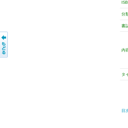
IS
分
書
内
タ
目