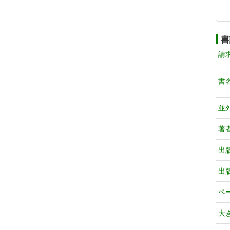
書
請
書
並
著
出
出
ペ
大