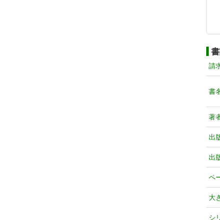
書
請
書
著
出
出
ペ
大
シ