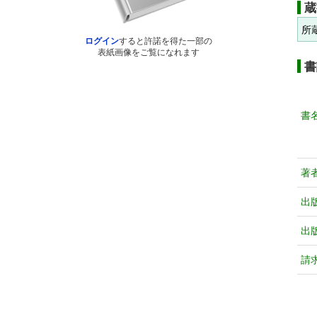
蔵
所
ログイン
すると許諾を得た一部の
表紙画像をご覧になれます
書
書
著
出
出
請