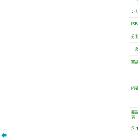
シ
IS
分
一
書
内
書
表
タ