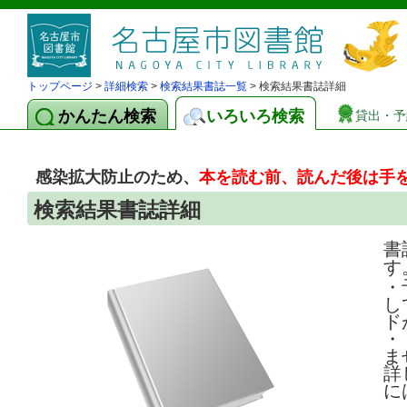
トップページ
>
詳細検索
>
検索結果書誌一覧
> 検索結果書誌詳細
かんたん検索
いろいろ検索
貸出・予
感染拡大防止のため、
本を読む前、読んだ後は手
検索結果書誌詳細
書
す
・
し
ド
・
ま
詳
に