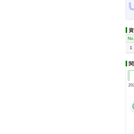
資
No
1
関
20