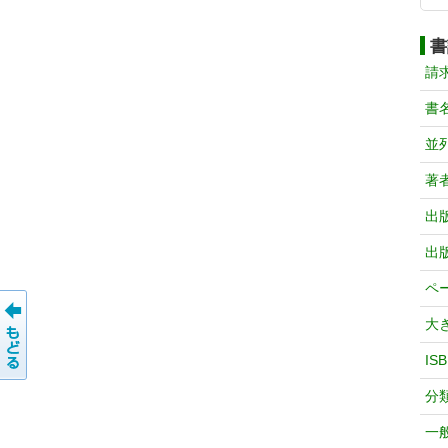
書
請
書
並
著
出
出
ペ
大
IS
分
一