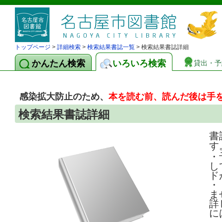
トップページ
>
詳細検索
>
検索結果書誌一覧
> 検索結果書誌詳細
かんたん検索
いろいろ検索
貸出・予
感染拡大防止のため、
本を読む前、読んだ後は手
検索結果書誌詳細
書
す
・
し
ド
・
ま
詳
に