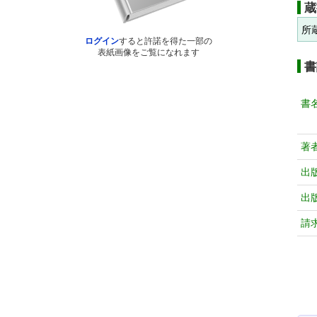
蔵
所
ログイン
すると許諾を得た一部の
表紙画像をご覧になれます
書
書
著
出
出
請