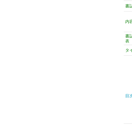
書
内
書
表
タ
目