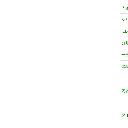
大
シ
IS
分
一
書
内
タ