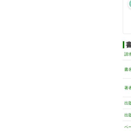
請
書
著
出
出
ペ