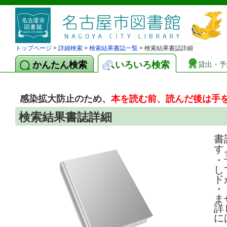
トップページ
>
詳細検索
>
検索結果書誌一覧
> 検索結果書誌詳細
かんたん検索
いろいろ検索
貸出・予
感染拡大防止のため、
本を読む前、読んだ後は手
検索結果書誌詳細
書
す
・
し
ド
・
ま
詳
に