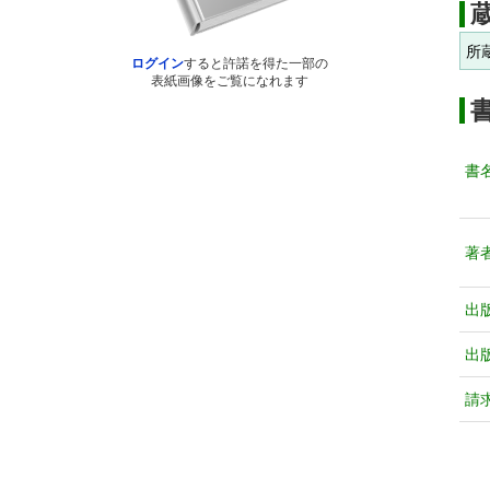
所
ログイン
すると許諾を得た一部の
表紙画像をご覧になれます
書
著
出
出
請