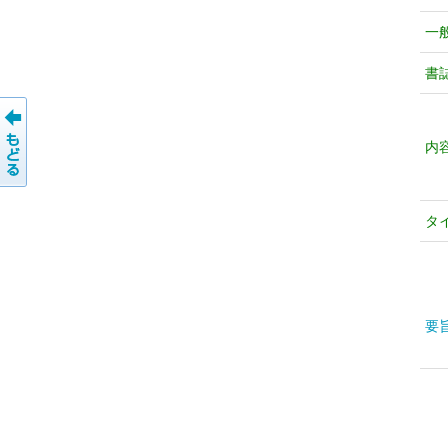
一
書
内
タ
要