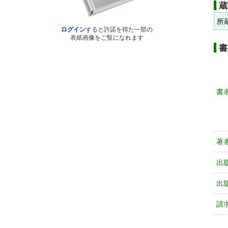
蔵
所
ログイン
すると許諾を得た一部の
表紙画像をご覧になれます
書
書
著
出
出
請