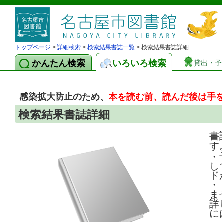
トップページ
>
詳細検索
>
検索結果書誌一覧
> 検索結果書誌詳細
かんたん検索
いろいろ検索
貸出・予
感染拡大防止のため、
本を読む前、読んだ後は手
検索結果書誌詳細
書
す
・
し
ド
・
ま
詳
に