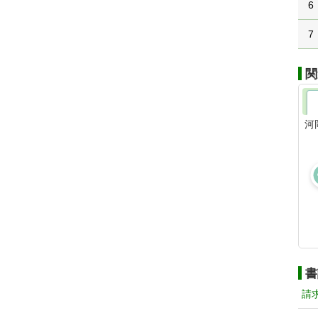
6
7
関
河
書
請