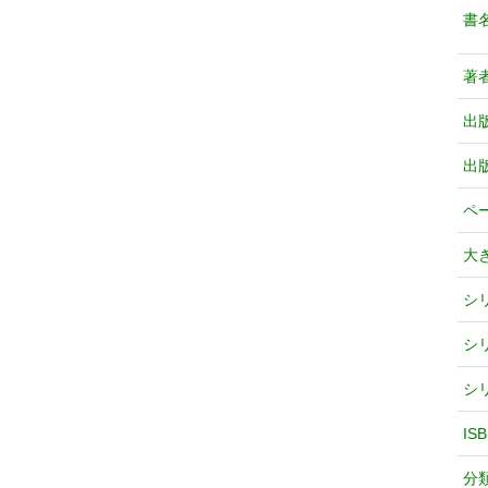
書
著
出
出
ペ
大
シ
シ
シ
IS
分