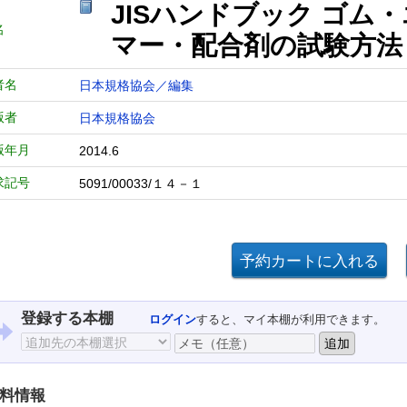
JISハンドブック ゴム・
名
マー・配合剤の試験方法
者名
日本規格協会／編集
版者
日本規格協会
版年月
2014.6
求記号
5091/00033/１４－１
登録する本棚
ログイン
すると、マイ本棚が利用できます。
料情報