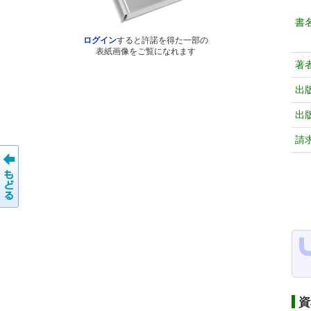
書
ログイン
すると許諾を得た一部の
表紙画像をご覧になれます
著
出
出
請
資