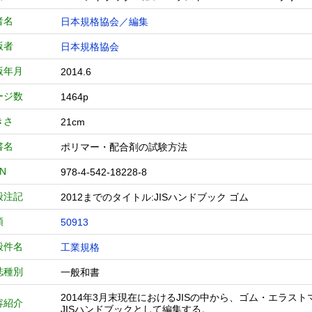
者名
日本規格協会／編集
版者
日本規格協会
版年月
2014.6
ージ数
1464p
きさ
21cm
書名
ポリマー・配合剤の試験方法
BN
978-4-542-18228-8
般注記
2012までのタイトル:JISハンドブック ゴム
類
50913
般件名
工業規格
誌種別
一般和書
2014年3月末現在におけるJISの中から、ゴム・エラス
容紹介
JISハンドブックとして編集する。