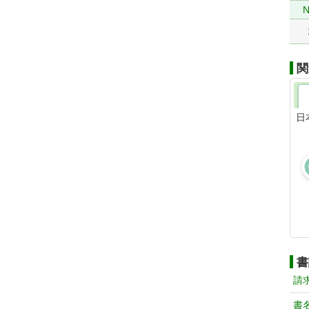
N
関
日
書
請
書