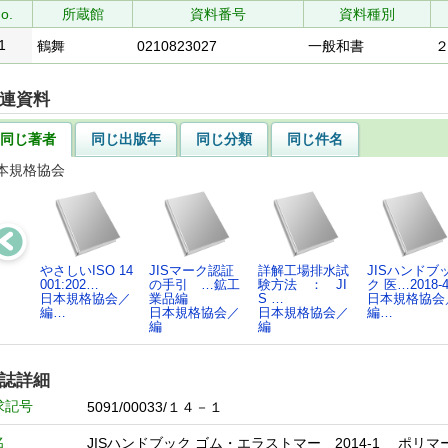
o.
所蔵館
資料番号
資料種別
1
鶴舞
0210823027
一般和書
連資料
同じ著者
同じ出版年
同じ分類
同じ件名
本規格協会
やさしいISO 14
JISマーク認証
詳解工場排水試
JISハンドブ
001:202…
の手引 …鉱工
験方法 ： JI
ク 医…2018-
日本規格協会／
業品編
S …
日本規格協会
編…
日本規格協会／
日本規格協会／
編…
編
編
誌詳細
求記号
5091/00033/１４－１
名
JISハンドブック ゴム・エラストマー 2014-1 ポリ