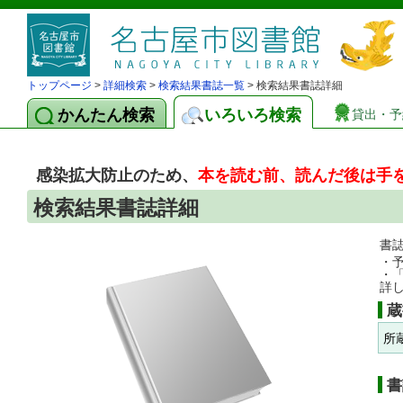
トップページ
>
詳細検索
>
検索結果書誌一覧
> 検索結果書誌詳細
かんたん検索
いろいろ検索
貸出・予
感染拡大防止のため、
本を読む前、読んだ後は手
検索結果書誌詳細
書
・
・
詳
蔵
所
書