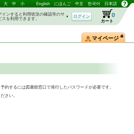
大
中
小
English
にほんご
中文
한국어
日本語
0
グインすると利用状況の確認等のサ
ビスを利用できます。
カート
マイページ
。予約するには図書館窓口で発行したパスワードが必要です。
ください。