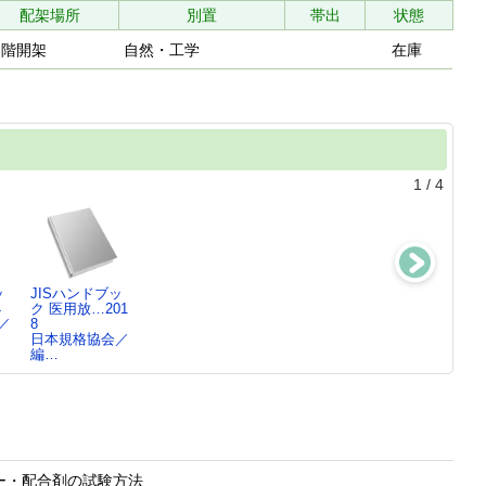
配架場所
別置
帯出
状態
２階開架
自然・工学
在庫
1
/
4
ッ
JISハンドブッ
JISハンドブッ
JISハンドブッ
JISハンドブッ
4
ク 医用放…201
ク 医…2018-3
ク 医…2018-2
ク 医…2018-1
／
8
日本規格協会／
日本規格協会／
日本規格協会／
日本規格協会／
編…
編…
編…
編…
マー・配合剤の試験方法