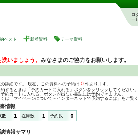
図書館 蔵書検索・予約システム
ロ
ー
約ベスト
新着資料
テーマ資料
を洗いましょう。
みなさまのご協力をお願いします。
0
誌の詳細です。 現在、この資料への予約は
件あります。
予約するときは「予約カートに入れる」ボタンをクリックしてください
「予約カートに入れる」ボタンが出ない書誌には予約できません。
しくは「マイページについて－インターネットで予約するには」をご覧
書情報
1
1
0
蔵数
在庫数
予約数
誌情報サマリ