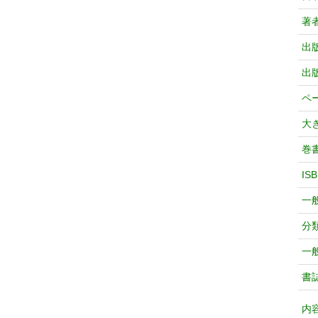
著
出
出
ペ
大
巻
IS
一
分
一
書
内