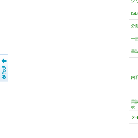
シ
IS
分
一
書
内
書
表
タ