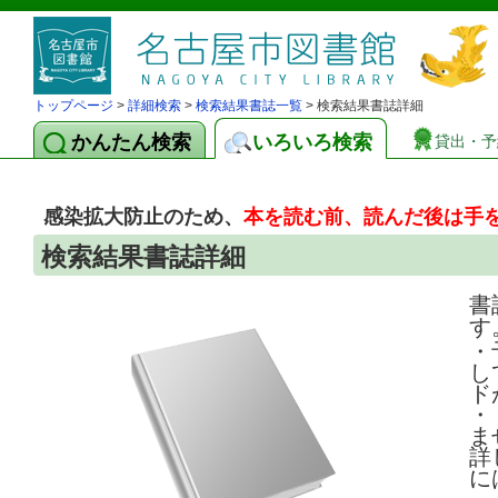
トップページ
>
詳細検索
>
検索結果書誌一覧
> 検索結果書誌詳細
かんたん検索
いろいろ検索
貸出・予
感染拡大防止のため、
本を読む前、読んだ後は手
検索結果書誌詳細
書
す
・
し
ド
・
ま
詳
に