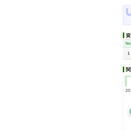
資
No
1
関
20