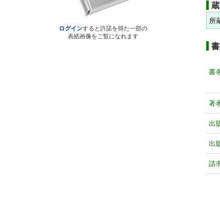
蔵
所
ログイン
すると許諾を得た一部の
表紙画像をご覧になれます
書
書
著
出
出
請