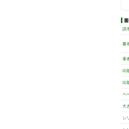
書
請
書
著
出
出
ペ
大
シ