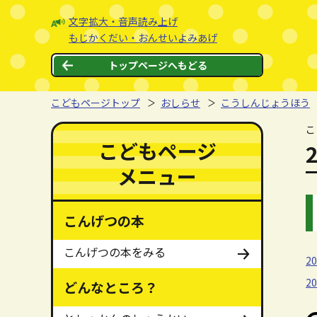
本文へジャンプする。
ページの先頭です。
文字拡大・音声読み上げ
もじかくだい・おんせいよみあげ
トップページへもどる
こどもページトップ
おしらせ
こうしんじょうほう
ここから本文です。
こ
ここからメインメニューです。
メインメニューをスキップする
こどもページ
メニュー
こんげつの本
こんげつの本をみる
2
2
どんなところ？