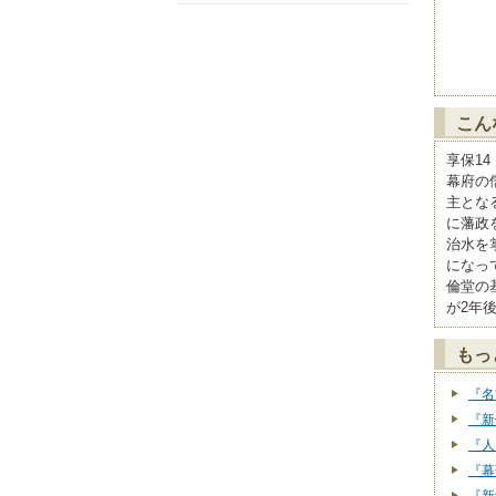
こん
享保14
幕府の
主とな
に藩政
治水を
になっ
倫堂の
が2年
もっ
『名
『新
『人
『幕