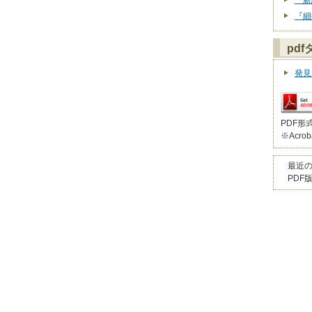
『新
『細
pd
発見
PDF形
※Acro
最近
PDF