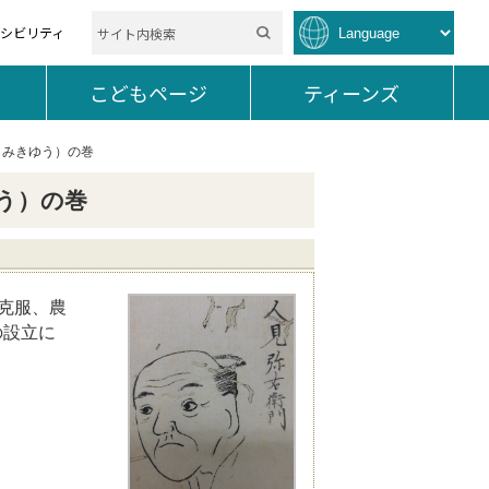
セシビリティ
を開く。
こどもページ
を開く。
ティーンズ
を開く。
ひとみきゆう）の巻
ゆう）の巻
克服、農
の設立に