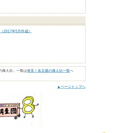
（2017年5月作成）
の偉人伝」一覧は
発見！名古屋の偉人伝一覧
へ
▲ページトップへ