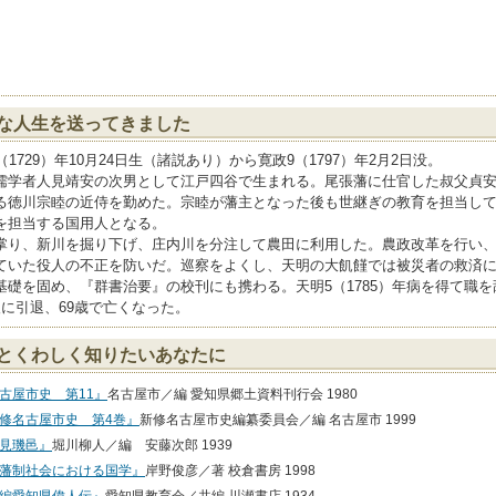
な人生を送ってきました
（1729）年10月24日生（諸説あり）から寛政9（1797）年2月2日没。
儒学者人見靖安の次男として江戸四谷で生まれる。尾張藩に仕官した叔父貞安の
る徳川宗睦の近侍を勤めた。宗睦が藩主となった後も世継ぎの教育を担当してい
を担当する国用人となる。
掌り、新川を掘り下げ、庄内川を分注して農田に利用した。農政改革を行い
ていた役人の不正を防いだ。巡察をよくし、天明の大飢饉では被災者の救済
基礎を固め、『群書治要』の校刊にも携わる。天明5（1785）年病を得て職
後に引退、69歳で亡くなった。
とくわしく知りたいあなたに
古屋市史 第11』
名古屋市／編 愛知県郷土資料刊行会 1980
修名古屋市史 第4巻』
新修名古屋市史編纂委員会／編 名古屋市 1999
見璣邑』
堀川柳人／編 安藤次郎 1939
藩制社会における国学』
岸野俊彦／著 校倉書房 1998