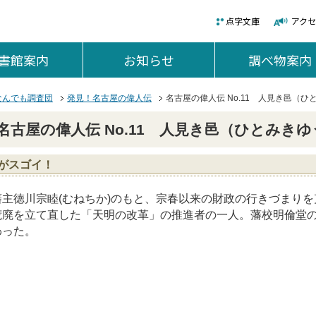
点字文庫
アク
書館案内
を開く。
お知らせ
を開く。
調べ物案内
なんでも調査団
発見！名古屋の偉人伝
名古屋の偉人伝 No.11 人見き邑（
名古屋の偉人伝 No.11 人見き邑（ひとみき
がスゴイ！
藩主徳川宗睦(むねちか)のもと、宗春以来の財政の行きづまりを
荒廃を立て直した「天明の改革」の推進者の一人。藩校明倫堂
わった。