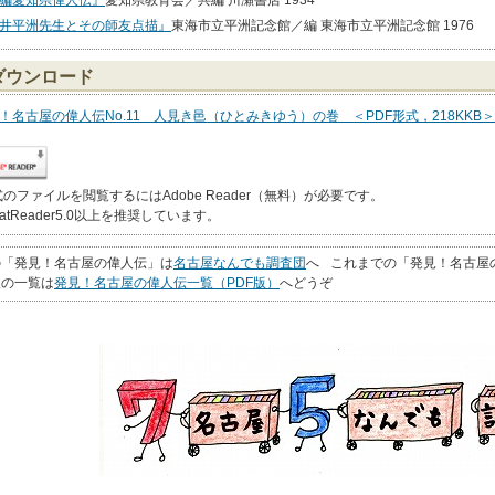
編愛知県偉人伝』
愛知県教育会／共編 川瀬書店 1934
井平洲先生とその師友点描』
東海市立平洲記念館／編 東海市立平洲記念館 1976
fダウンロード
！名古屋の偉人伝No.11 人見き邑（ひとみきゆう）の巻 ＜PDF形式，218KKB＞
式のファイルを閲覧するにはAdobe Reader（無料）が必要です。
batReader5.0以上を推奨しています。
の「発見！名古屋の偉人伝」は
名古屋なんでも調査団
へ
これまでの「発見！名古屋
版の一覧は
発見！名古屋の偉人伝一覧（PDF版）
へどうぞ