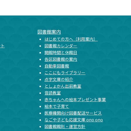
図書館案内
はじめての方へ（利用案内）
ント
図書館カレンダー
開館時間と休館日
各区図書館の案内
自動車図書館
ここにもライブラリー
点字文庫の紹介
としょかん出前教室
音読教室
赤ちゃんへの絵本プレゼント事業
絵本で子育て
医療機関向け図書配送サービス
なごや子ども応援文庫 ono ono
図書館館則・運営方針