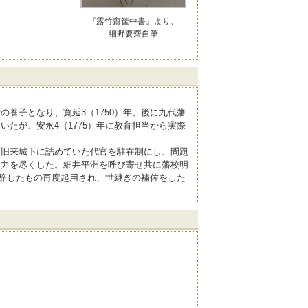
『露竹齋筐中書』より、
細野要齋自筆
養子となり、寛延3（1750）年、後に九代藩
たが、安永4（1775）年に教育担当から実際
、旧来城下に詰めていた代官を駐在制にし、問題
に力を尽くした。細井平洲を呼び寄せ共に藩校明
を辞したもの再度起用され、世継ぎの補佐をした