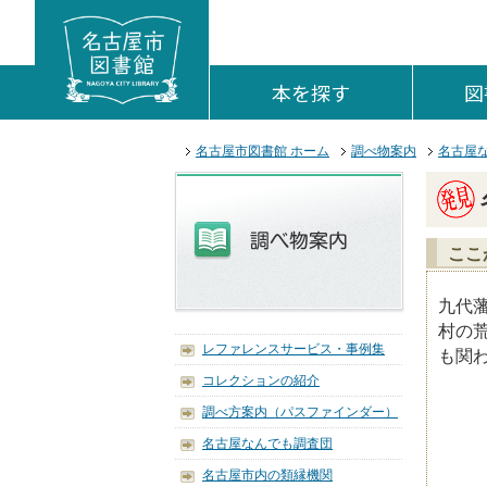
本文へジャンプする。
ページの先頭です。
ここからサイト内共通メニューです。
サイト内共通メニューをスキップする
サイト内共通メニューここまで。
本を探す
を開く。
図
ここから本文です。
名古屋市図書館 ホーム
調べ物案内
名古屋
ここ
九代
村の
レファレンスサービス・事例集
も関
コレクションの紹介
調べ方案内（パスファインダー）
名古屋なんでも調査団
名古屋市内の類縁機関