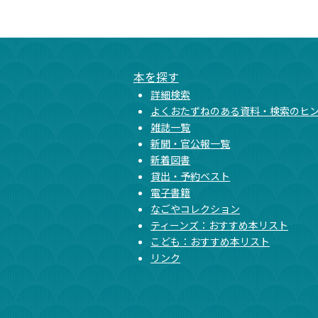
本文ここまで
ここから共通フッターメニューです。
本を探す
詳細検索
よくおたずねのある資料・検索のヒ
雑誌一覧
新聞・官公報一覧
新着図書
貸出・予約ベスト
電子書籍
なごやコレクション
ティーンズ：おすすめ本リスト
こども：おすすめ本リスト
リンク