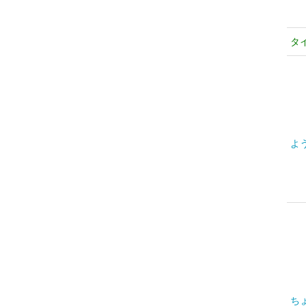
タ
よ
ち