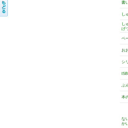
書
し
し
げ
ペ
お
シ
IS
ぶ
本
な
か