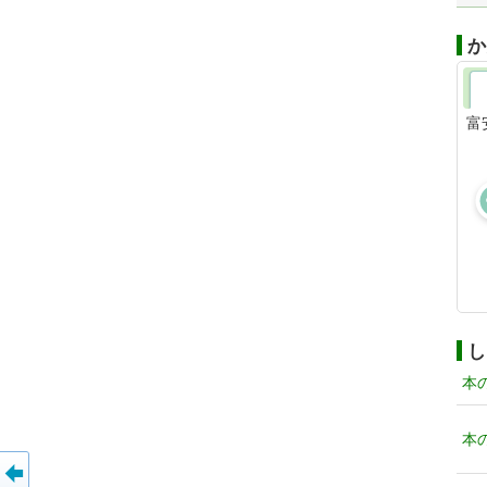
か
富
し
本
本