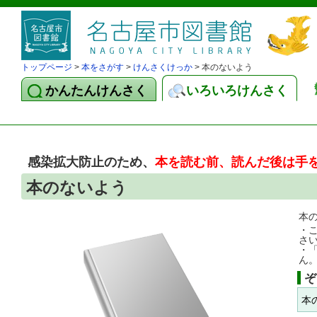
トップページ
>
本をさがす
>
けんさくけっか
> 本のないよう
かんたんけんさく
いろいろけんさく
感染拡大防止のため、
本を読む前、読んだ後は手
本のないよう
本
・
さ
・
ん
ぞ
本