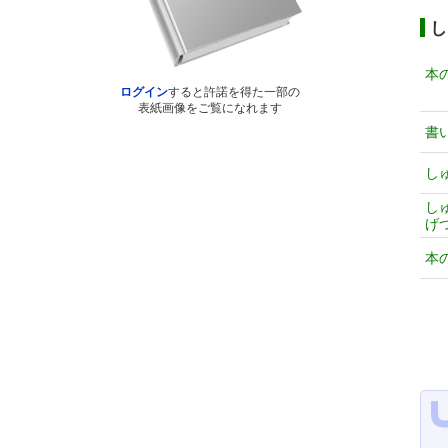
し
本
ログイン
すると許諾を得た一部の
表紙画像をご覧になれます
書
し
し
げ
本