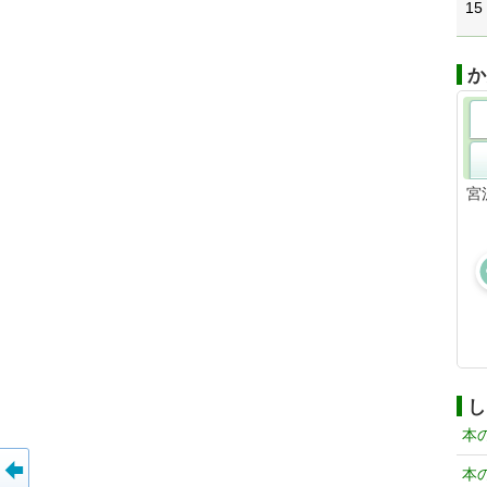
15
か
宮
し
本
本