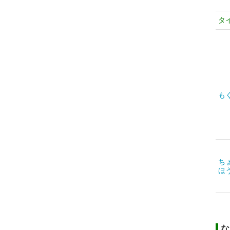
タ
も
ち
ほ
な