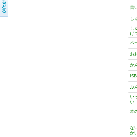
書
し
し
げ
ペ
お
か
IS
ぶ
い
い
本
な
か