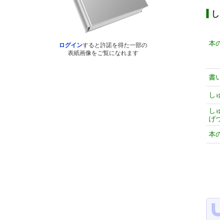
し
本
ログイン
すると許諾を得た一部の
表紙画像をご覧になれます
書
し
し
げ
本