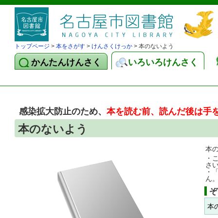
トップページ
>
本をさがす
>
けんさくけっか
> 本のないよう
かんたんけんさく
いろいろけんさく
感染拡大防止のため、
本を読む前、読んだ後は手
本のないよう
本
・
さ
・
ん
ぞ
本