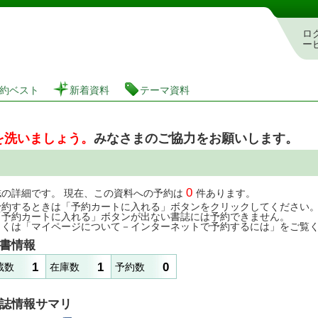
図書館 蔵書検索・予約システム
ロ
ー
約ベスト
新着資料
テーマ資料
を洗いましょう。
みなさまのご協力をお願いします。
0
誌の詳細です。 現在、この資料への予約は
件あります。
予約するときは「予約カートに入れる」ボタンをクリックしてください
「予約カートに入れる」ボタンが出ない書誌には予約できません。
しくは「マイページについて－インターネットで予約するには」をご覧
書情報
1
1
0
蔵数
在庫数
予約数
誌情報サマリ