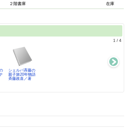
２階書庫
在庫
1
/
4
の
シェルパ斉藤の
シェルパ斉藤の
ニッポン見便
シェルパ斉藤の
ナ
親子旅20年物語
遊歩見聞
録 ： アジア
元祖ワンバーナ
斉藤政喜／著
録 ： だか…
のトイレ…
ークッ…
斉藤政喜／著
斉藤政喜／文
斉藤政喜／著