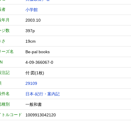
版者
小学館
版年月
2003.10
ージ数
397p
きさ
19cm
リーズ名
Be‐pal books
BN
4-09-366067-0
般注記
付:図(1枚)
類
29109
般件名
日本-紀行・案内記
誌種別
一般和書
イトルコード
1009913042120