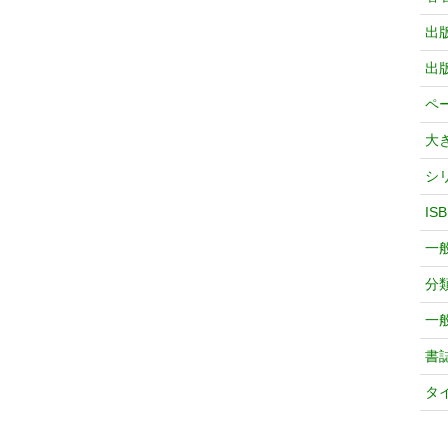
出
出
ペ
大
シ
IS
一
分
一
書
タ