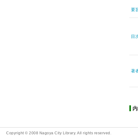
要
目
著
内
Copyright © 2008 Nagoya City Library. All rights reserved.