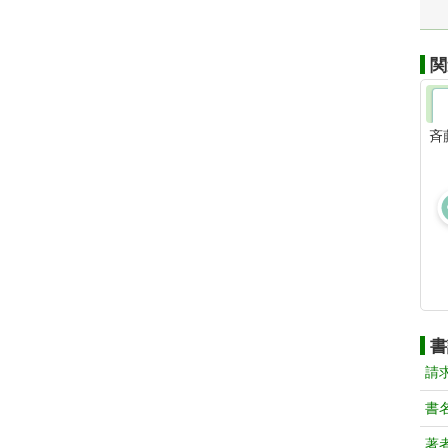
関
斉
書
請
書
著