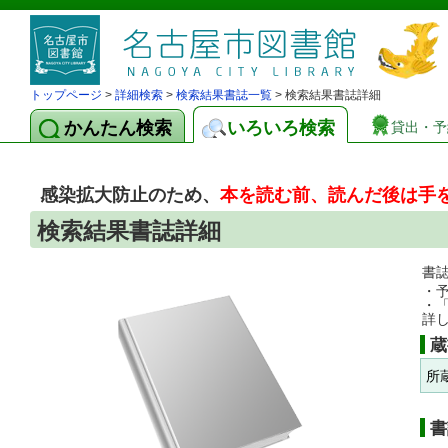
トップページ
>
詳細検索
>
検索結果書誌一覧
> 検索結果書誌詳細
かんたん検索
いろいろ検索
貸出・予
感染拡大防止のため、
本を読む前、読んだ後は手
検索結果書誌詳細
書
・
・
詳
蔵
所
書