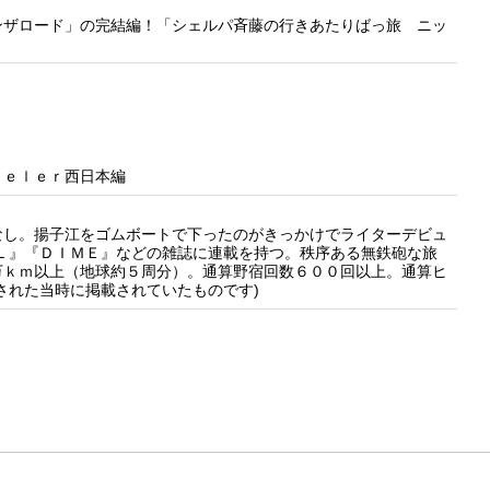
ンザロード」の完結編！「シェルパ斉藤の行きあたりばっ旅 ニッ
ｖｅｌｅｒ西日本編
し。揚子江をゴムボートで下ったのがきっかけでライターデビュ
Ｌ』『ＤＩＭＥ』などの雑誌に連載を持つ。秩序ある無鉄砲な旅
万ｋｍ以上（地球約５周分）。通算野宿回数６００回以上。通算ヒ
された当時に掲載されていたものです)