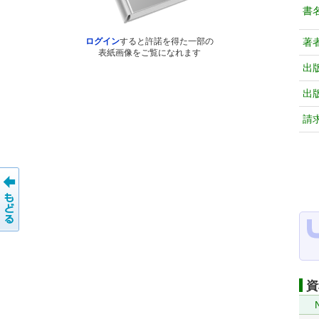
書
著
ログイン
すると許諾を得た一部の
表紙画像をご覧になれます
出
出
請
資