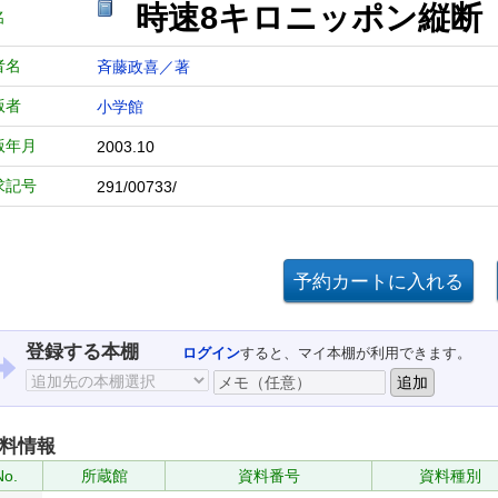
時速8キロニッポン縦断 (Be
名
者名
斉藤政喜／著
版者
小学館
版年月
2003.10
求記号
291/00733/
登録する本棚
ログイン
すると、マイ本棚が利用できます。
料情報
No.
所蔵館
資料番号
資料種別