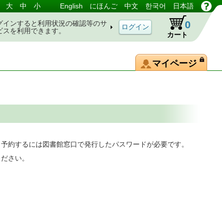
大
中
小
English
にほんご
中文
한국어
日本語
0
グインすると利用状況の確認等のサ
ビスを利用できます。
カート
マイページ
。予約するには図書館窓口で発行したパスワードが必要です。
ください。