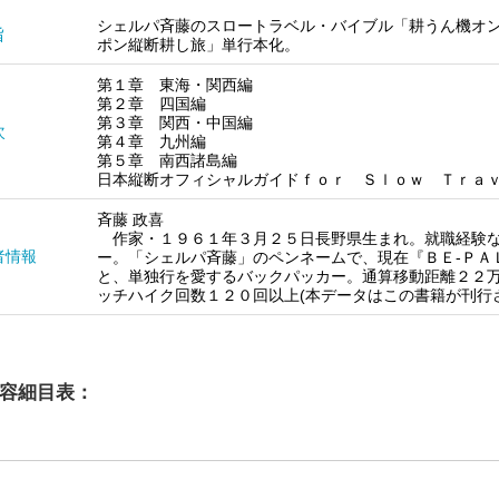
シェルパ斉藤のスロートラベル・バイブル「耕うん機オ
旨
ポン縦断耕し旅」単行本化。
第１章 東海・関西編
第２章 四国編
第３章 関西・中国編
次
第４章 九州編
第５章 南西諸島編
日本縦断オフィシャルガイドｆｏｒ Ｓｌｏｗ Ｔｒａ
斉藤 政喜
作家・１９６１年３月２５日長野県生まれ。就職経験な
者情報
ー。「シェルパ斉藤」のペンネームで、現在『ＢＥ‐ＰＡ
と、単独行を愛するバックパッカー。通算移動距離２２
ッチハイク回数１２０回以上(本データはこの書籍が刊行
容細目表：