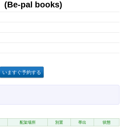
‐pal books)
配架場所
別置
帯出
状態