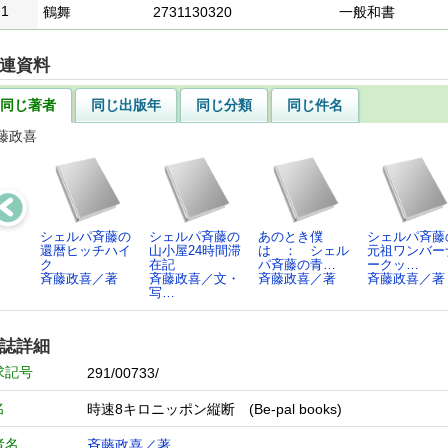
1
鶴舞
2731130320
一般和書
連資料
同じ著者
同じ出版年
同じ分類
同じ件名
藤政喜
シェルパ斉藤の
シェルパ斉藤の
あのとき僕
シェルパ斉藤
還暦ヒッチハイ
山小屋24時間滞
は ： シェル
元祖ワンバー
ク
在記
パ斉藤の青…
ークッ…
斉藤政喜／著
斉藤政喜／文・
斉藤政喜／著
斉藤政喜／著
写…
誌詳細
求記号
291/00733/
名
時速8キロニッポン縦断 (Be‐pal books)
者名
斉藤政喜／著