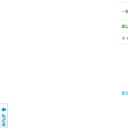
一
書
タ
要