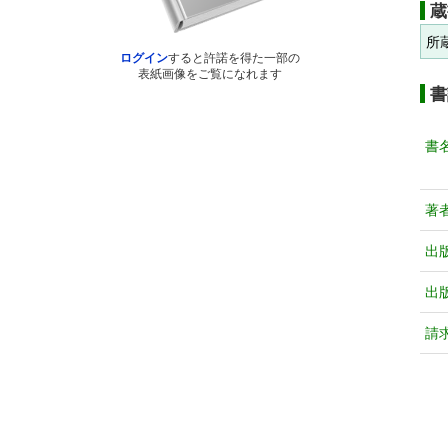
蔵
所
ログイン
すると許諾を得た一部の
表紙画像をご覧になれます
書
書
著
出
出
請