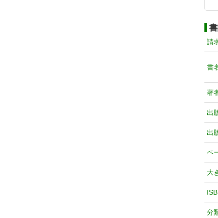
書
請
書
著
出
出
ペ
大
IS
分