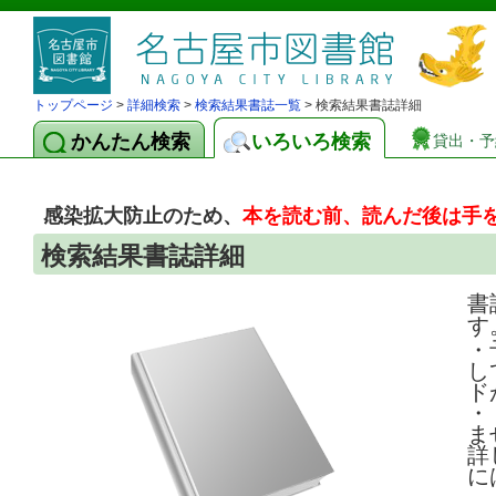
トップページ
>
詳細検索
>
検索結果書誌一覧
> 検索結果書誌詳細
かんたん検索
いろいろ検索
貸出・予
感染拡大防止のため、
本を読む前、読んだ後は手
検索結果書誌詳細
書
す
・
し
ド
・
ま
詳
に