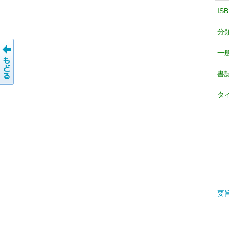
IS
分
一
書
タ
要