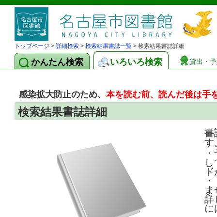
トップページ
>
詳細検索
>
検索結果書誌一覧
> 検索結果書誌詳細
かんたん検索
いろいろ検索
貸出・予
感染拡大防止のため、
本を読む前、読んだ後は手
検索結果書誌詳細
書
す
・
し
ド
・
ま
詳
に