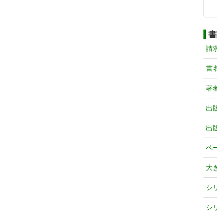
書
請
書
著
出
出
ペ
大
シ
シ