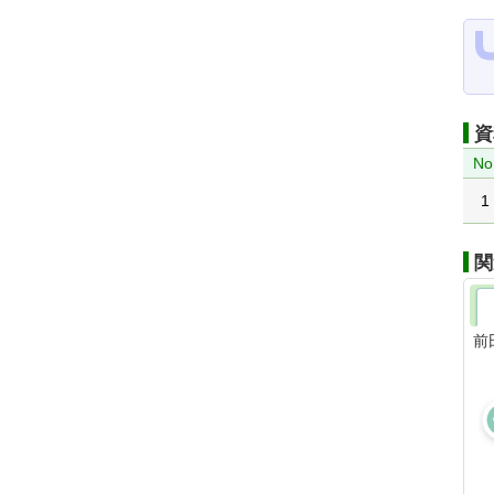
資
No
1
関
前