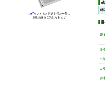
蔵
所
ログイン
すると許諾を得た一部の
表紙画像をご覧になれます
書
書
著
出
出
請