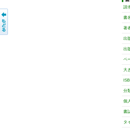
請
書
著
出
出
ペ
大
IS
分
個
書
タ