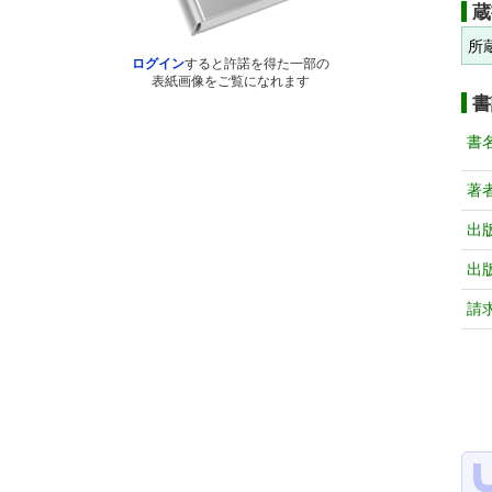
蔵
所
ログイン
すると許諾を得た一部の
表紙画像をご覧になれます
書
書
著
出
出
請