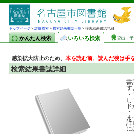
トップページ
>
詳細検索
>
検索結果書誌一覧
> 検索結果書誌詳細
かんたん検索
いろいろ検索
貸出・予
感染拡大防止のため、
本を読む前、読んだ後は手
検索結果書誌詳細
書
す
・
し
ド
・
ま
詳
に