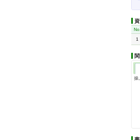
資
No
1
関
操
書