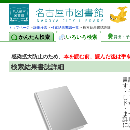
トップページ
>
詳細検索
>
検索結果書誌一覧
> 検索結果書誌詳細
かんたん検索
いろいろ検索
貸出・予
感染拡大防止のため、
本を読む前、読んだ後は手
検索結果書誌詳細
書
す
・
し
ド
・
ま
詳
に