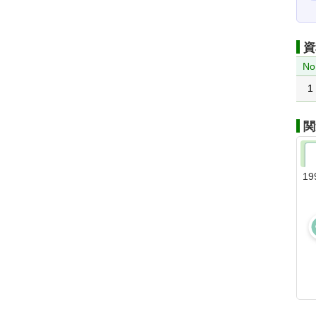
資
No
1
関
19