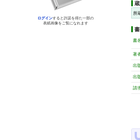
蔵
所
ログイン
すると許諾を得た一部の
表紙画像をご覧になれます
書
書
著
出
出
請