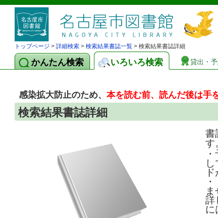
トップページ
>
詳細検索
>
検索結果書誌一覧
> 検索結果書誌詳細
かんたん検索
いろいろ検索
貸出・予
感染拡大防止のため、
本を読む前、読んだ後は手
検索結果書誌詳細
書
す
・
し
ド
・
ま
詳
に