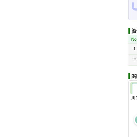
資
No
1
2
関
川