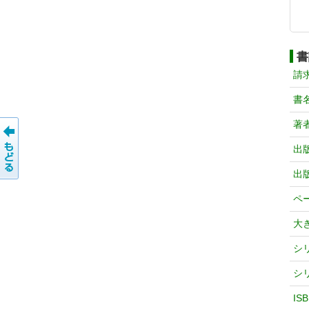
書
請
書
著
出
出
ペ
大
シ
シ
IS