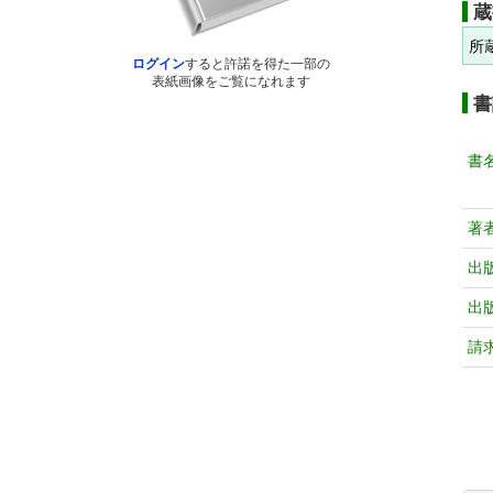
蔵
所
ログイン
すると許諾を得た一部の
表紙画像をご覧になれます
書
書
著
出
出
請