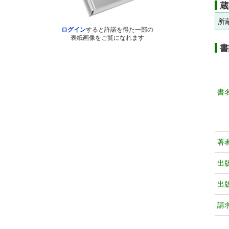
蔵
所
ログイン
すると許諾を得た一部の
表紙画像をご覧になれます
書
書
著
出
出
請