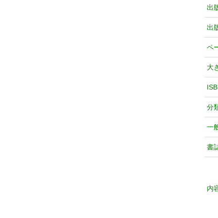
出
出
ペ
大
IS
分
一
書
内