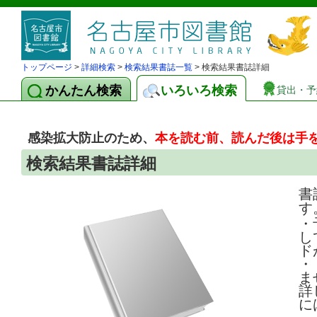
トップページ
>
詳細検索
>
検索結果書誌一覧
> 検索結果書誌詳細
かんたん検索
いろいろ検索
貸出・予
感染拡大防止のため、
本を読む前、読んだ後は手
検索結果書誌詳細
書
す
・
し
ド
・
ま
詳
に