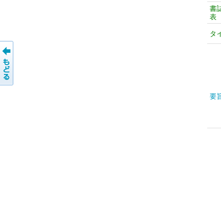
書
表
タ
要