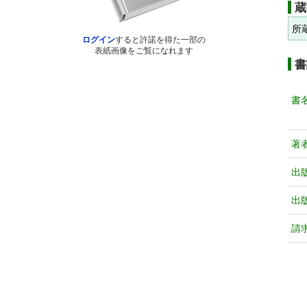
蔵
所
ログイン
すると許諾を得た一部の
表紙画像をご覧になれます
書
書
著
出
出
請