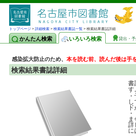
トップページ
>
詳細検索
>
検索結果書誌一覧
> 検索結果書誌詳細
かんたん検索
いろいろ検索
貸出・予
感染拡大防止のため、
本を読む前、読んだ後は手
検索結果書誌詳細
書
す
・
し
ド
・
ま
詳
に