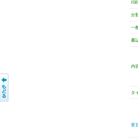
IS
分
一
書
内
タ
要