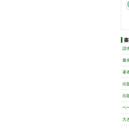
書
請
書
著
出
出
ペ
大