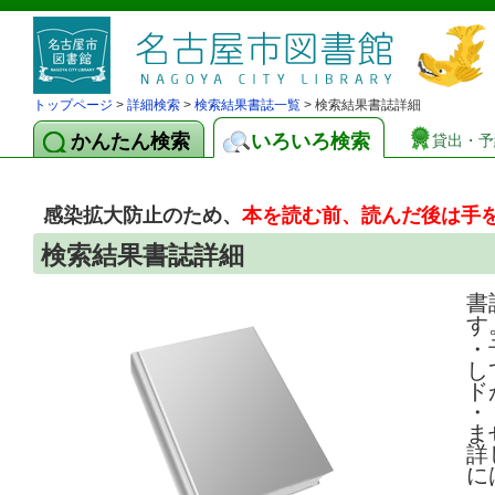
トップページ
>
詳細検索
>
検索結果書誌一覧
> 検索結果書誌詳細
かんたん検索
いろいろ検索
貸出・予
感染拡大防止のため、
本を読む前、読んだ後は手
検索結果書誌詳細
書
す
・
し
ド
・
ま
詳
に