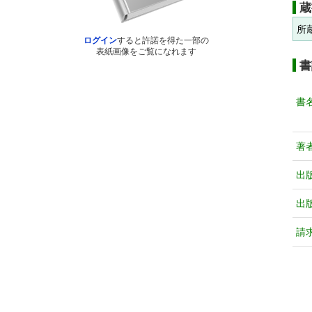
蔵
所
ログイン
すると許諾を得た一部の
表紙画像をご覧になれます
書
書
著
出
出
請