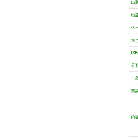
出
出
ペ
大
IS
分
一
書
内