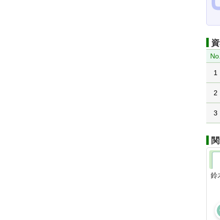
資
No
1
2
3
関
鈴