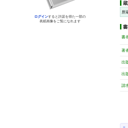
蔵
所
ログイン
すると許諾を得た一部の
表紙画像をご覧になれます
書
書
著
出
出
請