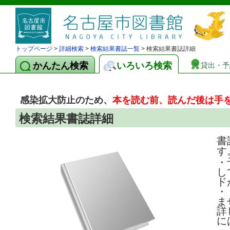
トップページ
>
詳細検索
>
検索結果書誌一覧
> 検索結果書誌詳細
かんたん検索
いろいろ検索
貸出・予
感染拡大防止のため、
本を読む前、読んだ後は手
検索結果書誌詳細
書
す
・
し
ド
・
ま
詳
に