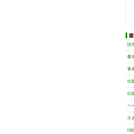
書
請
書
著
出
出
ペ
大
IS