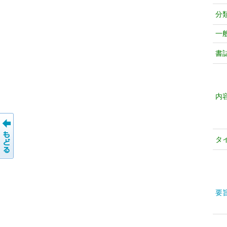
分
一
書
内
タ
要