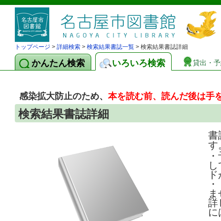
トップページ
>
詳細検索
>
検索結果書誌一覧
> 検索結果書誌詳細
かんたん検索
いろいろ検索
貸出・予
感染拡大防止のため、
本を読む前、読んだ後は手
検索結果書誌詳細
書
す
・
し
ド
・
ま
詳
に