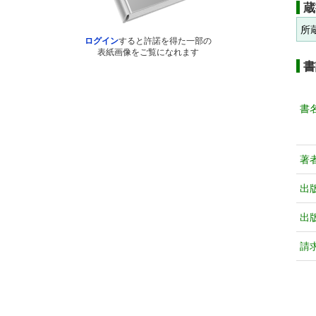
蔵
所
ログイン
すると許諾を得た一部の
表紙画像をご覧になれます
書
書
著
出
出
請