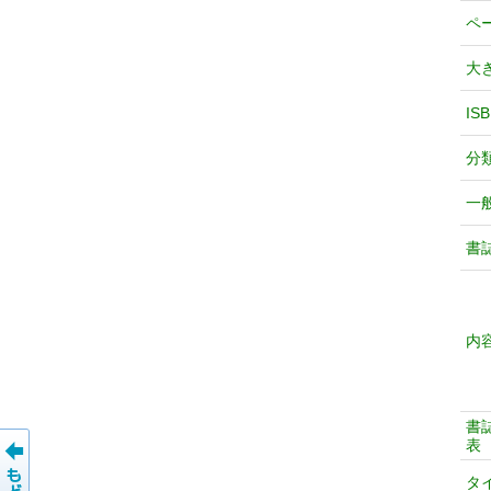
ペ
大
IS
分
一
書
内
書
表
タ