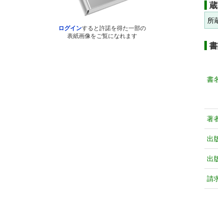
蔵
所
ログイン
すると許諾を得た一部の
表紙画像をご覧になれます
書
書
著
出
出
請