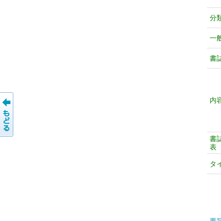
分
一
書
内
書
表
タ