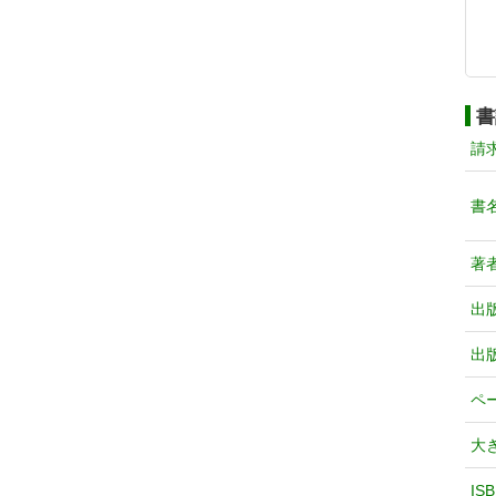
書
請
書
著
出
出
ペ
大
IS