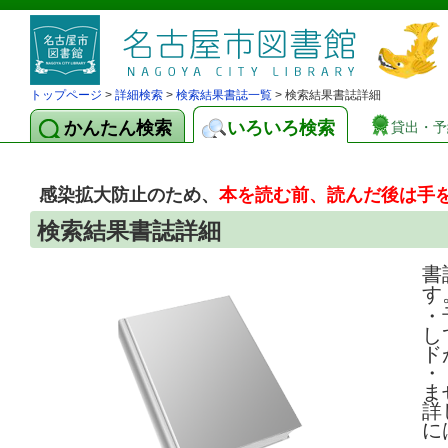
トップページ
>
詳細検索
>
検索結果書誌一覧
> 検索結果書誌詳細
かんたん検索
いろいろ検索
貸出・予
感染拡大防止のため、
本を読む前、読んだ後は手
検索結果書誌詳細
書
す
・
し
ド
・
ま
詳
に