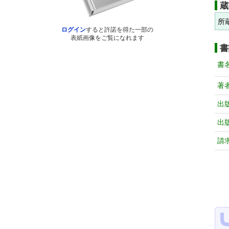
蔵
所
ログイン
すると許諾を得た一部の
表紙画像をご覧になれます
書
書
著
出
出
請