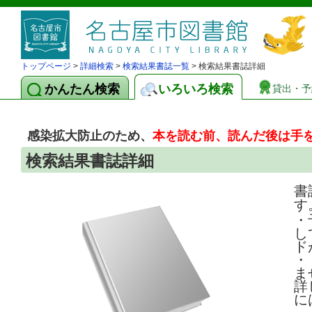
トップページ
>
詳細検索
>
検索結果書誌一覧
> 検索結果書誌詳細
かんたん検索
いろいろ検索
貸出・予
感染拡大防止のため、
本を読む前、読んだ後は手
検索結果書誌詳細
書
す
・
し
ド
・
ま
詳
に