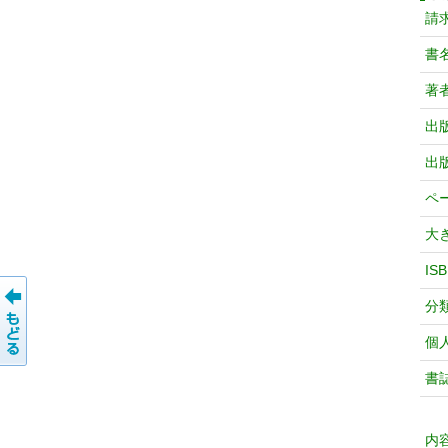
請
書
著
出
出
ペ
大
IS
分
個
書
内