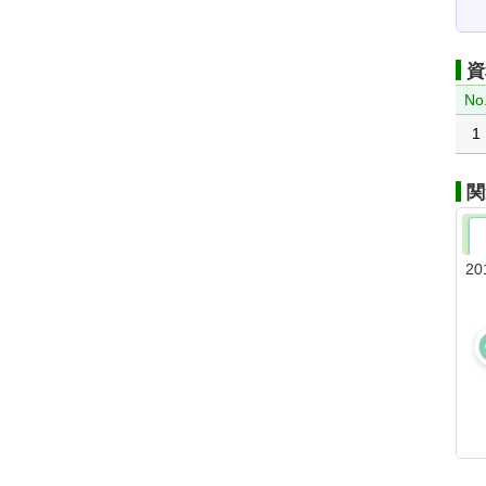
資
No
1
関
20