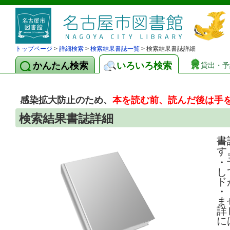
トップページ
>
詳細検索
>
検索結果書誌一覧
> 検索結果書誌詳細
かんたん検索
いろいろ検索
貸出・予
感染拡大防止のため、
本を読む前、読んだ後は手
検索結果書誌詳細
書
す
・
し
ド
・
ま
詳
に