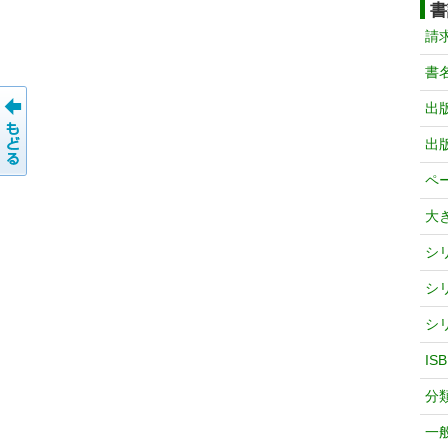
書
請
書
出
出
ペ
大
シ
シ
シ
IS
分
一