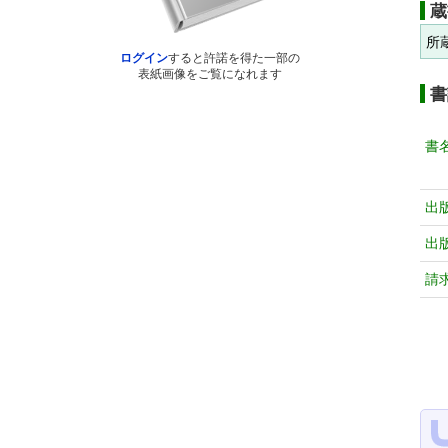
蔵
所
ログイン
すると許諾を得た一部の
表紙画像をご覧になれます
書
書
出
出
請