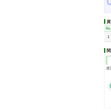
資
No
1
関
渡