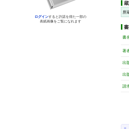
蔵
所
ログイン
すると許諾を得た一部の
表紙画像をご覧になれます
書
書
著
出
出
請