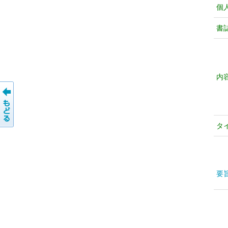
個
書
内
タ
要