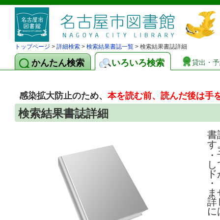
トップページ
>
詳細検索
>
検索結果書誌一覧
> 検索結果書誌詳細
かんたん検索
いろいろ検索
貸出・予
感染拡大防止のため、
本を読む前、読んだ後は手
検索結果書誌詳細
書
す
・
し
ド
・
ま
詳
に