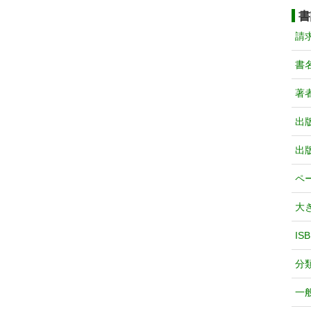
書
請
書
著
出
出
ペ
大
IS
分
一