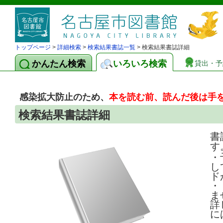
トップページ
>
詳細検索
>
検索結果書誌一覧
> 検索結果書誌詳細
かんたん検索
いろいろ検索
貸出・予
感染拡大防止のため、
本を読む前、読んだ後は手
検索結果書誌詳細
書
す
・
し
ド
・
ま
詳
に