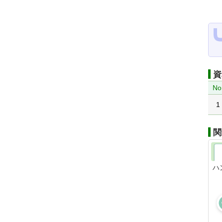
資
No
1
関
ハ