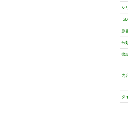
シ
IS
原
分
書
内
タ