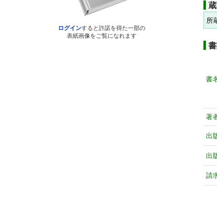
蔵
所
ログイン
すると許諾を得た一部の
表紙画像をご覧になれます
書
書
著
出
出
請