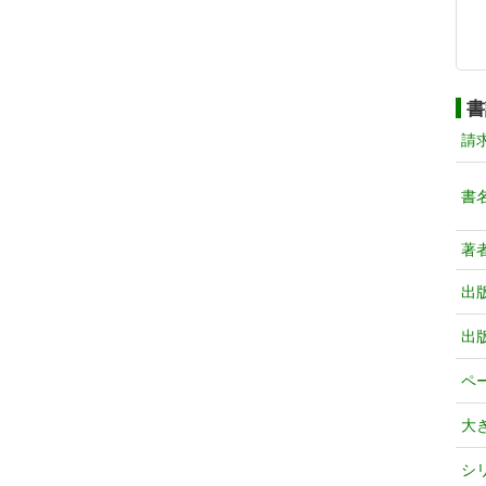
書
請
書
著
出
出
ペ
大
シ