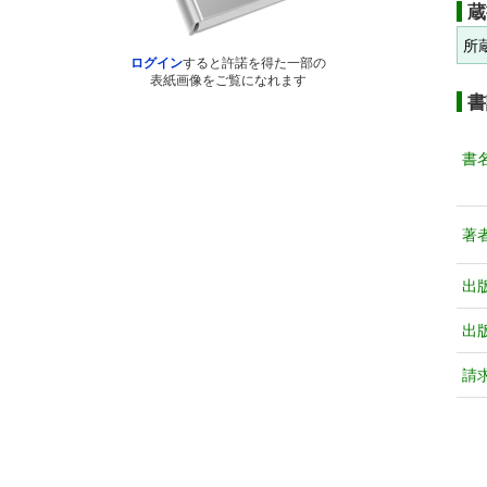
蔵
所
ログイン
すると許諾を得た一部の
表紙画像をご覧になれます
書
書
著
出
出
請