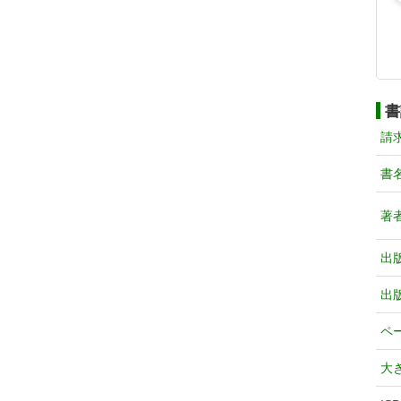
書
請
書
著
出
出
ペ
大