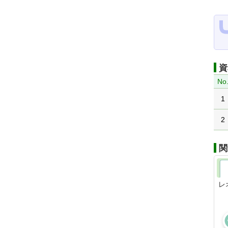
資
No
1
2
関
レ