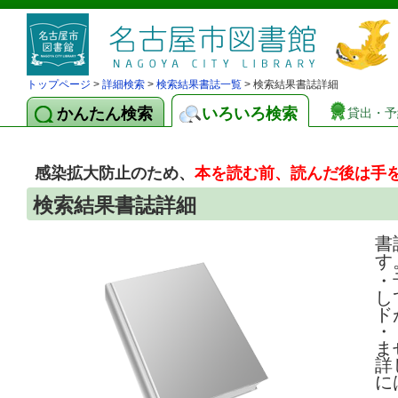
トップページ
>
詳細検索
>
検索結果書誌一覧
> 検索結果書誌詳細
かんたん検索
いろいろ検索
貸出・予
感染拡大防止のため、
本を読む前、読んだ後は手
検索結果書誌詳細
書
す
・
し
ド
・
ま
詳
に