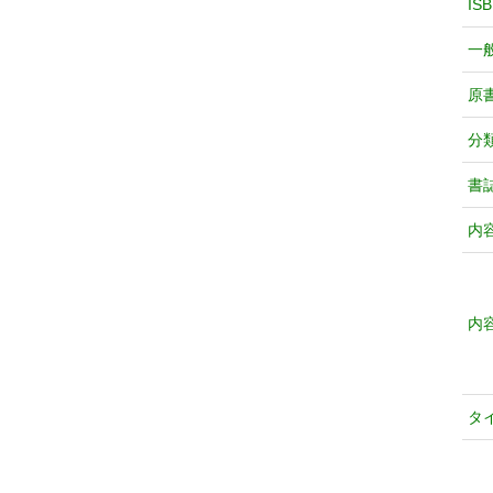
IS
一
原
分
書
内
内
タ