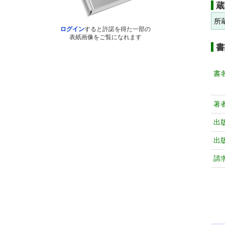
蔵
所
ログイン
すると許諾を得た一部の
表紙画像をご覧になれます
書
書
著
出
出
請