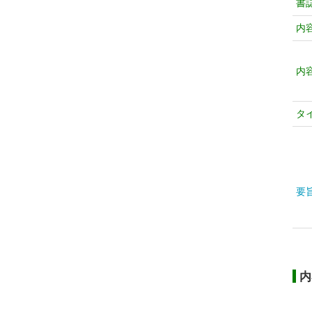
書
内
内
タ
要
内