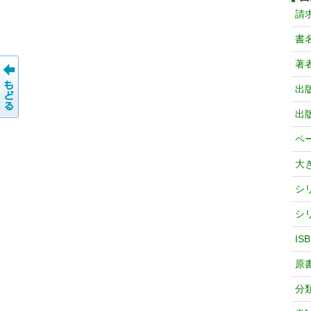
請
書
著
出
出
ペ
大
シ
シ
IS
原
分