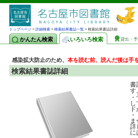
トップページ
>
詳細検索
>
検索結果書誌一覧
> 検索結果書誌詳細
かんたん検索
いろいろ検索
貸出・予
感染拡大防止のため、
本を読む前、読んだ後は手
検索結果書誌詳細
書
す
・
し
ド
・
ま
詳
に