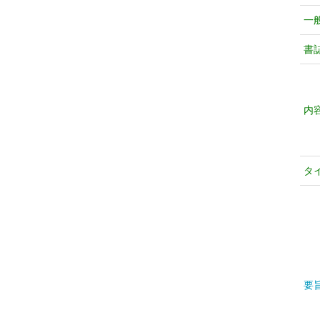
一
書
内
タ
要