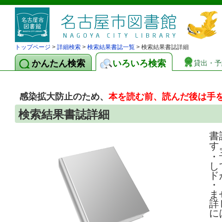
トップページ
>
詳細検索
>
検索結果書誌一覧
> 検索結果書誌詳細
かんたん検索
いろいろ検索
貸出・予
感染拡大防止のため、
本を読む前、読んだ後は手
検索結果書誌詳細
書
す
・
し
ド
・
ま
詳
に