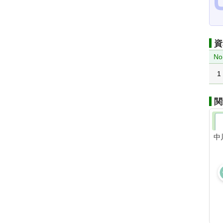
資
No
1
関
中