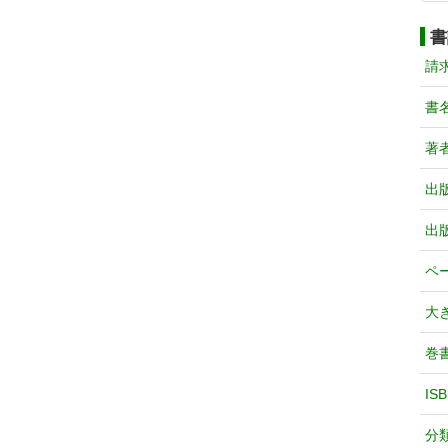
書
請
書
著
出
出
ペ
大
巻
IS
分