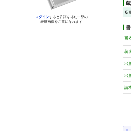
蔵
所
ログイン
すると許諾を得た一部の
表紙画像をご覧になれます
書
書
著
出
出
請