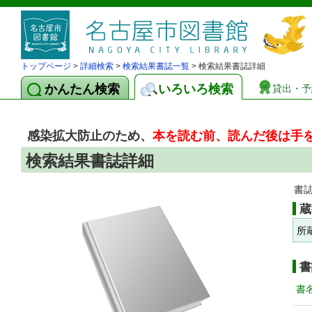
トップページ
>
詳細検索
>
検索結果書誌一覧
> 検索結果書誌詳細
かんたん検索
いろいろ検索
貸出・予
感染拡大防止のため、
本を読む前、読んだ後は手
検索結果書誌詳細
書
蔵
所
書
書