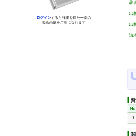
著
出
ログイン
すると許諾を得た一部の
表紙画像をご覧になれます
出
請
資
No
1
関