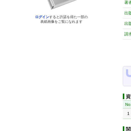
著
出
ログイン
すると許諾を得た一部の
表紙画像をご覧になれます
出
請
資
No
1
関