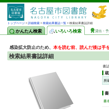
トップページ
>
詳細検索
>
検索結果書誌一覧
> 検索結果書誌詳細
かんたん検索
いろいろ検索
貸出・予
感染拡大防止のため、
本を読む前、読んだ後は手
検索結果書誌詳細
書
蔵
所
書
書