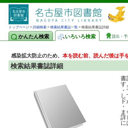
トップページ
>
詳細検索
>
検索結果書誌一覧
> 検索結果書誌詳細
かんたん検索
いろいろ検索
貸出・予
感染拡大防止のため、
本を読む前、読んだ後は手
検索結果書誌詳細
書
す
・
し
ド
・
ま
詳
に