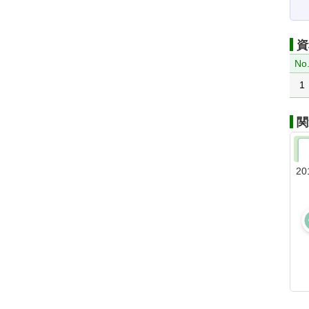
資
No
1
関
20