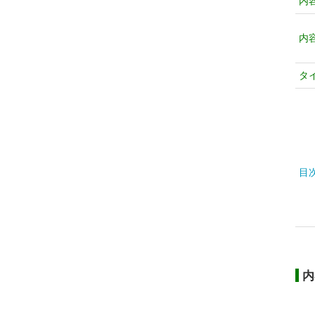
内
内
タ
目
内