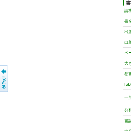
書
請
書
出
出
ペ
大
巻
IS
一
分
書