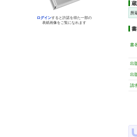
蔵
所
ログイン
すると許諾を得た一部の
表紙画像をご覧になれます
書
書
出
出
請