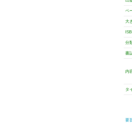
出
ペ
大
IS
分
書
内
タ
要