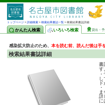
トップページ
>
詳細検索
>
検索結果書誌一覧
> 検索結果書誌詳細
かんたん検索
いろいろ検索
貸出・予
感染拡大防止のため、
本を読む前、読んだ後は手
検索結果書誌詳細
書
す
・
し
ド
・
ま
詳
に