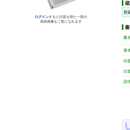
蔵
所
ログイン
すると許諾を得た一部の
表紙画像をご覧になれます
書
書
著
出
出
請